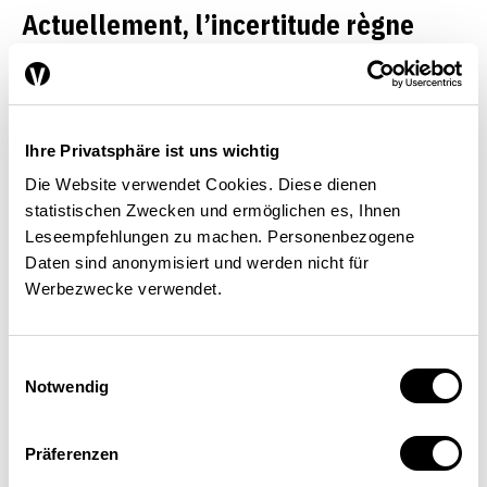
Actuellement, l’incertitude règne
dans les relations avec l’UE. Le Brexit
n’a-t-il pas éclairci l’horizon ?
Ihre Privatsphäre ist uns wichtig
Die Website verwendet Cookies. Diese dienen
Oui. Il nous reste quelques
statistischen Zwecken und ermöglichen es, Ihnen
Leseempfehlungen zu machen. Personenbezogene
mois, jusqu’à février 2017, pour
Daten sind anonymisiert und werden nicht für
trouver une solution concernant
Werbezwecke verwendet.
les bilatérales. Pour l’UE aussi,
il est important que nos
Einwilligungsauswahl
Notwendig
rapports s’appuient sur des
règles claires. L’excédent de la
Präferenzen