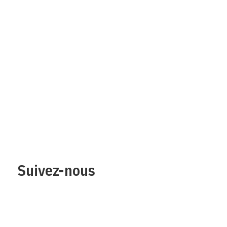
Qui sommes-nous?
Mentions legales
Contact
Protection des
données/Conditions
d’utilisation
Suivez-nous