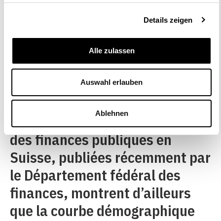
de l’aide sociale représente un
Details zeigen
défi majeur. Il existe des
risques considérables pour les
Alle zulassen
finances cantonales,
notamment dans le domaine de
Auswahl erlauben
la migration et de l’intégration.
Ablehnen
Les perspectives à long terme
des finances publiques en
Suisse, publiées récemment par
le Département fédéral des
finances, montrent d’ailleurs
que la courbe démographique