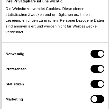
Ihre Privatsphäre ist uns wichtig
mise en œuvre de la RIE III. À
Die Website verwendet Cookies. Diese dienen
l’heure actuelle, il n’est pas
statistischen Zwecken und ermöglichen es, Ihnen
Leseempfehlungen zu machen. Personenbezogene Daten
encore possible de prévoir
sind anonymisiert und werden nicht für Werbezwecke
l’impact exact de cette réforme
verwendet.
sur les différents cantons.
Einwilligungsauswahl
Notwendig
Les cantons supportent des coûts
Präferenzen
démographiques croissants
Statistiken
Sur le plan des dépenses, la
Marketing
hausse des coûts de la santé et