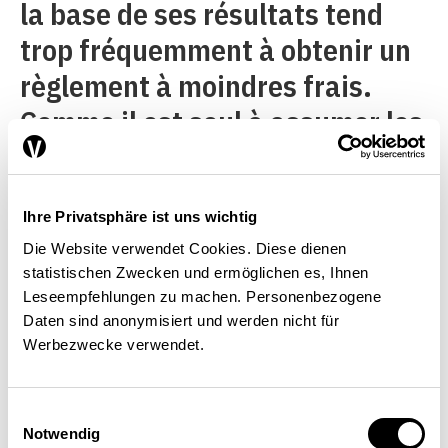
la base de ses résultats tend
trop fréquemment à obtenir un
règlement à moindres frais.
Comme il est seul à assumer les
coûts de son engagement et
qu’il ne reçoit une part du
Ihre Privatsphäre ist uns wichtig
montant alloué qu’en cas de
Die Website verwendet Cookies. Diese dienen
succès, il préfèrera un accord
statistischen Zwecken und ermöglichen es, Ihnen
extrajudiciaire. Ce faisant, il
Leseempfehlungen zu machen. Personenbezogene
Daten sind anonymisiert und werden nicht für
ignore la part de son mandant.
Werbezwecke verwendet.
C’est pourquoi, aux États-Unis,
96 % des actions civiles
Einwilligungsauswahl
Notwendig
trouvent une issue