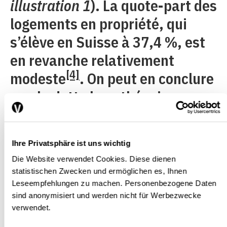
illustration 1
). La quote-part des
logements en propriété, qui
s’élève en Suisse à 37,4 %, est
en revanche relativement
[4]
modeste
. On peut en conclure
que la dette hypothécaire par
propriétaire est élevée.
Ihre Privatsphäre ist uns wichtig
Die Website verwendet Cookies. Diese dienen
Ill. 1. Endettement des ménages
statistischen Zwecken und ermöglichen es, Ihnen
e
(en % du PIB, 4
semestre 2015)
Leseempfehlungen zu machen. Personenbezogene Daten
sind anonymisiert und werden nicht für Werbezwecke
verwendet.