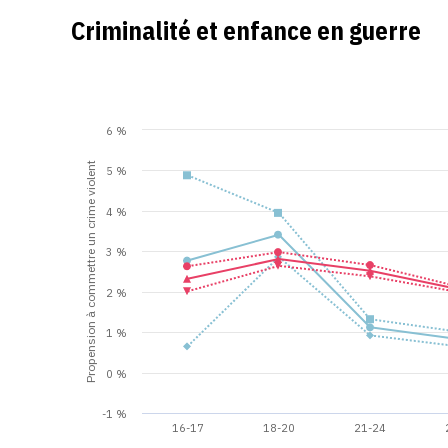
Criminalité et enfance en guerre
6 %
Propension à commettre un crime violent
5 %
4 %
3 %
2 %
1 %
0 %
-1 %
16-17
18-20
21-24