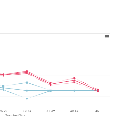
25-29
30-34
35-39
40-44
45+
Tranche d’âge