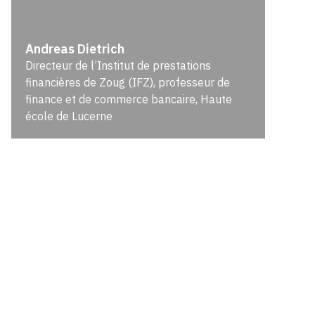
Andreas Dietrich
Directeur de l’Institut de prestations
financières de Zoug (IFZ), professeur de
finance et de commerce bancaire, Haute
école de Lucerne