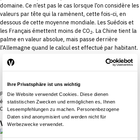
domaine. Ce n’est pas le cas lorsque l’on considère les
valeurs par tête qui la ramènent, cette fois-ci, en
dessous de cette moyenne mondiale. Les Suédois et
les Français émettent moins de CO
. La Chine tient la
2
palme en valeur absolue, mais passe derrière
l’Allemagne quand le calcul est effectué par habitant.
Ihre Privatsphäre ist uns wichtig
Proposition de citation: Die Volkswirtschaft / La Vie
Die Website verwendet Cookies. Diese dienen
économique (2017). Un bilan plutôt mitigé pour les rejets de
statistischen Zwecken und ermöglichen es, Ihnen
CO2.
La Vie économique
, 21 décembre.
Leseempfehlungen zu machen. Personenbezogene
Daten sind anonymisiert und werden nicht für
Vous pourriez aussi être intéressé par
Werbezwecke verwendet.