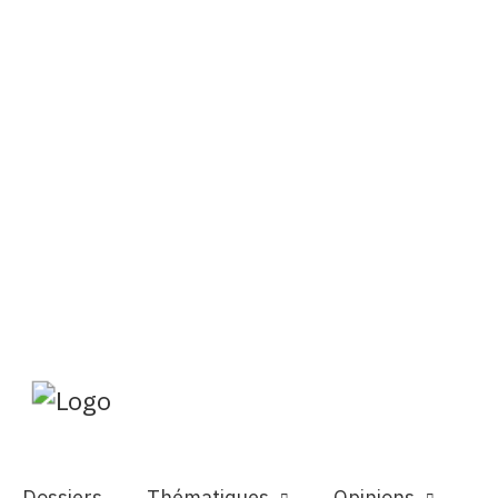
Dossiers
Thématiques
Opinions
Séries
Services
DE
FR
Rechercher
Abonnements
Mon profil
Dossiers
Thématiques
Opinions