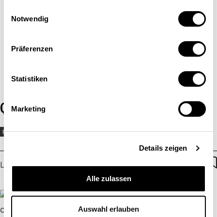
Einwilligungsauswahl
Notwendig
Präferenzen
Statistiken
Quel fédéralisme pour la Suisse?
Marketing
POLITIQUE ÉCONOMIQUE
CANTONS
Details zeigen
Laetitia Mathys
| 05.08.2026
Alle zulassen
Auswahl erlauben