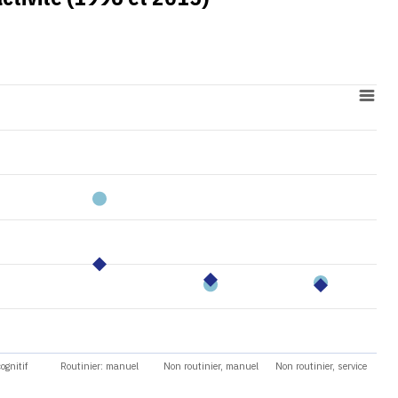
ognitif
Routinier: manuel
Non routinier, manuel
Non routinier, service