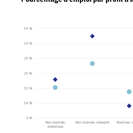
35 %
30 %
25 %
20 %
15 %
10 %
5 %
Non routinier,
Non routinier, interactif
Routinier: c
analytique