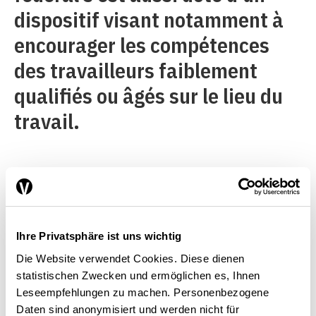
dispositif visant notamment à
encourager les compétences
des travailleurs faiblement
qualifiés ou âgés sur le lieu du
travail.
Profiter pleinement des atouts de la
numérisation
Ihre Privatsphäre ist uns wichtig
Die Website verwendet Cookies. Diese dienen
statistischen Zwecken und ermöglichen es, Ihnen
La numérisation modifie
Leseempfehlungen zu machen. Personenbezogene
fondamentalement le contexte
Daten sind anonymisiert und werden nicht für