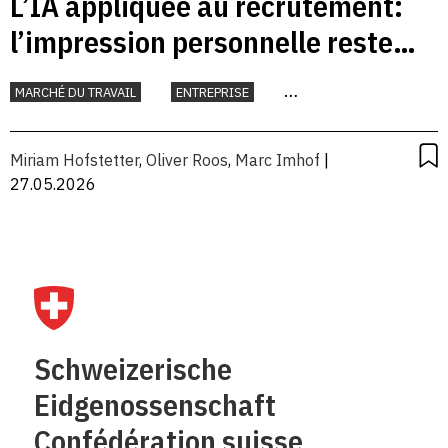
L’IA appliquée au recrutement:
l’impression personnelle reste
décisive
MARCHÉ DU TRAVAIL
ENTREPRISE
INTELLIGENCE ARTIFICIELLE
TRAVAIL
Miriam Hofstetter
,
Oliver Roos
,
Marc Imhof
|
27.05.2026
Schweizerische
Eidgenossenschaft
Confédération suisse