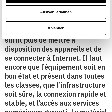
équipées en matière
numérique. Cette infrastructure
Auswahl erlauben
pourrait, toutefois, être mieux
Ablehnen
exploitée. Aujourd’hui, il ne
suffit plus de mettre à
disposition des appareils et de
se connecter à Internet. Il faut
encore que l’équipement soit en
bon état et présent dans toutes
les classes, que l’infrastructure
soit sûre, la connexion rapide et
stable, et l’accès aux services
numériques garanti. Le matériel