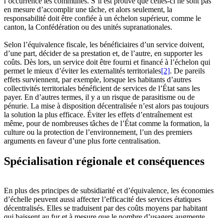
l’occurrence les communes. S’il est prouvé que celles-ci ne sont pas
en mesure d’accomplir une tâche, et alors seulement, la
responsabilité doit être confiée à un échelon supérieur, comme le
canton, la Confédération ou des unités supranationales.
Selon l’équivalence fiscale, les bénéficiaires d’un service doivent,
d’une part, décider de sa prestation et, de l’autre, en supporter les
coûts. Dès lors, un service doit être fourni et financé à l’échelon qui
permet le mieux d’éviter les externalités territoriales
[2]
. De pareils
effets surviennent, par exemple, lorsque les habitants d’autres
collectivités territoriales bénéficient de services de l’État sans les
payer. En d’autres termes, il y a un risque de parasitisme ou de
pénurie. La mise à disposition décentralisée n’est alors pas toujours
la solution la plus efficace. Éviter les effets d’entraînement est
même, pour de nombreuses tâches de l’État comme la formation, la
culture ou la protection de l’environnement, l’un des premiers
arguments en faveur d’une plus forte centralisation.
Spécialisation régionale et conséquences
En plus des principes de subsidiarité et d’équivalence, les économies
d’échelle peuvent aussi affecter l’efficacité des services étatiques
décentralisés. Elles se traduisent par des coûts moyens par habitant
qui baissent au fur et à mesure que le nombre d’usagers augmente.