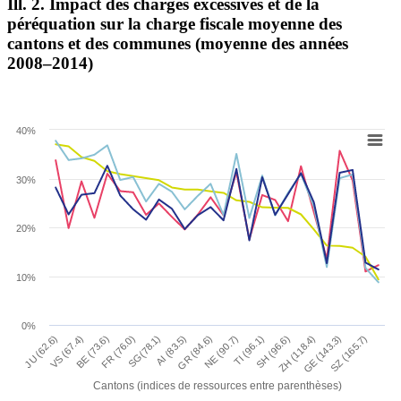
Ill. 2. Impact des charges excessives et de la
péréquation sur la charge fiscale moyenne des
cantons et des communes (moyenne des années
2008–2014)
40%
30%
20%
10%
0%
ZH (118.4)
SG(78.1)
GE (143.3)
AI (83.5)
GR (84.6)
SZ (165.7)
JU (62.6)
NE (90.7)
VS (67.4)
TI (96.1)
BE (73.6)
FR (76.0)
SH (96.6)
Cantons (indices de ressources entre parenthèses)