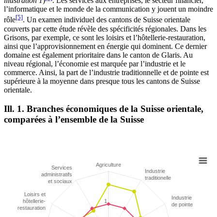
illustration 1
)
. Les services aux entreprises, le secteur financier,
l’informatique et le monde de la communication y jouent un moindre
[5]
rôle
. Un examen individuel des cantons de Suisse orientale
couverts par cette étude révèle des spécificités régionales. Dans les
Grisons, par exemple, ce sont les loisirs et l’hôtellerie-restauration,
ainsi que l’approvisionnement en énergie qui dominent. Ce dernier
domaine est également prioritaire dans le canton de Glaris. Au
niveau régional, l’économie est marquée par l’industrie et le
commerce. Ainsi, la part de l’industrie traditionnelle et de pointe est
supérieure à la moyenne dans presque tous les cantons de Suisse
orientale.
Ill.
1
. Branches économiques de la Suisse orientale,
comparées à l’ensemble de la Suisse
Agriculture
Services
Industrie
administratifs
traditionelle
et sociaux
Loisirs et
Industrie
hôtellerie-
1
de pointe
restauration