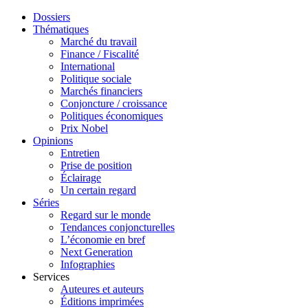
Dossiers
Thématiques
Marché du travail
Finance / Fiscalité
International
Politique sociale
Marchés financiers
Conjoncture / croissance
Politiques économiques
Prix Nobel
Opinions
Entretien
Prise de position
Éclairage
Un certain regard
Séries
Regard sur le monde
Tendances conjoncturelles
L’économie en bref
Next Generation
Infographies
Services
Auteures et auteurs
Éditions imprimées