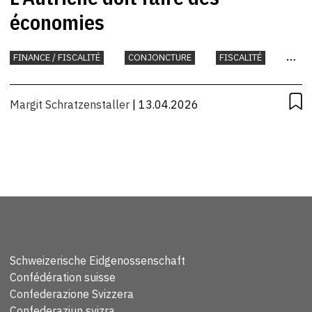
économies
FINANCE / FISCALITÉ
CONJONCTURE
FISCALITÉ
INTERNATIONAL
UNION EUROPÉENNE
Margit Schratzenstaller
| 13.04.2026
Schweizerische Eidgenossenschaft
Confédération suisse
Confederazione Svizzera
Confederaziun svizra