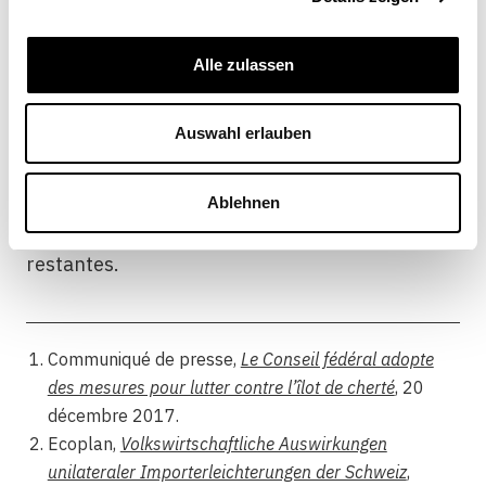
par exemple fiscales –, il faudrait éviter de
passer par une réduction graduelle des
différents tarifs douaniers. Une suppression
Alle zulassen
progressive rationnelle des droits de douane
pourrait prendre la forme d’une abrogation
Auswahl erlauben
complète des taxes sur les matières premières
et les produits semi-finis, suivie d’une
Ablehnen
suppression des taxes douanières modérées,
puis du démantèlement de toutes les taxes
restantes.
Communiqué de presse,
Le Conseil fédéral adopte
des mesures pour lutter contre l’îlot de cherté
, 20
décembre 2017.
Ecoplan,
Volkswirtschaftliche Auswirkungen
unilateraler Importerleichterungen der Schweiz
,