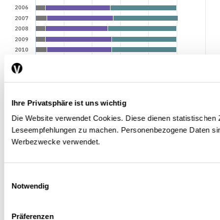
2006
2007
2008
2009
2010
2011
2012
2013
2014
Ihre Privatsphäre ist uns wichtig
2015
0 %
20 %
40 %
60 %
80 %
100 %
12…
Die Website verwendet Cookies. Diese dienen statistischen
Leseempfehlungen zu machen. Personenbezogene Daten sind
Non assuré
Régime LPP
Régime surobligatoire
Werbezwecke verwendet.
Einwilligungsauswahl
Notwendig
Source : PSM 2002-2015, calculs des auteurs / La Vie
économique
Präferenzen