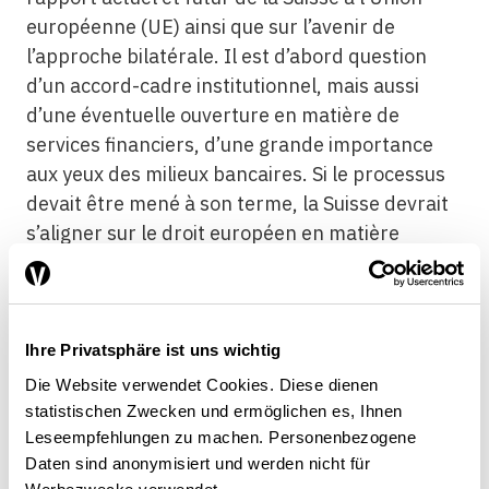
européenne (UE) ainsi que sur l’avenir de
l’approche bilatérale. Il est d’abord question
d’un accord-cadre institutionnel, mais aussi
d’une éventuelle ouverture en matière de
services financiers, d’une grande importance
aux yeux des milieux bancaires. Si le processus
devait être mené à son terme, la Suisse devrait
s’aligner sur le droit européen en matière
d’aides publiques.
L’interdiction des aides publiques en vigueur
dans l’UE s’appliquerait dès lors à la Suisse. Or,
Ihre Privatsphäre ist uns wichtig
les garanties cantonales en faveur des BC ne
Die Website verwendet Cookies. Diese dienen
sont pas conformes à cette règle
[9]
. Si cette
statistischen Zwecken und ermöglichen es, Ihnen
problématique est connue depuis des années,
Leseempfehlungen zu machen. Personenbezogene
Daten sind anonymisiert und werden nicht für
c’est aujourd’hui seulement qu’elle entre dans