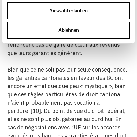
primordiale dans l’architecture politique de
Auswahl erlauben
l’État. On aborde en effet la question des
rapports entre la Confédération et les cantons
qui est au cœur du fédéralisme suisse. On peut
Ablehnen
notamment s’attendre à ce que les cantons ne
renoncent pas de gaité de cœur aux revenus
que leurs garanties génèrent.
Bien que ce ne soit pas leur seule conséquence,
les garanties cantonales en faveur des BC ont
encore un effet quelque peu « mystique », bien
que ces règles particulières de droit cantonal
n’aient probablement pas vocation à
perdurer
[10]
. Du point de vue du droit fédéral,
elles ne sont plus obligatoires aujourd’hui. En
cas de négociations avec l’UE sur les accords
évoqués plus haut, les garanties étatiques dont