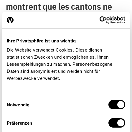
montrent que les cantons ne
prennent pas les décisions
budgétaires isolément, mais
qu’ils sont influencés par les
Ihre Privatsphäre ist uns wichtig
politiques fiscales et
Die Website verwendet Cookies. Diese dienen
budgétaires des autres
statistischen Zwecken und ermöglichen es, Ihnen
Leseempfehlungen zu machen. Personenbezogene
[4]
cantons
. Les collectivités
Daten sind anonymisiert und werden nicht für
territoriales utilisent donc leur
Werbezwecke verwendet.
autonomie fiscale pour
Einwilligungsauswahl
s’investir dans la compétition
Notwendig
fédéraliste. Dans cette optique,
les contribuables s’établissent
Präferenzen