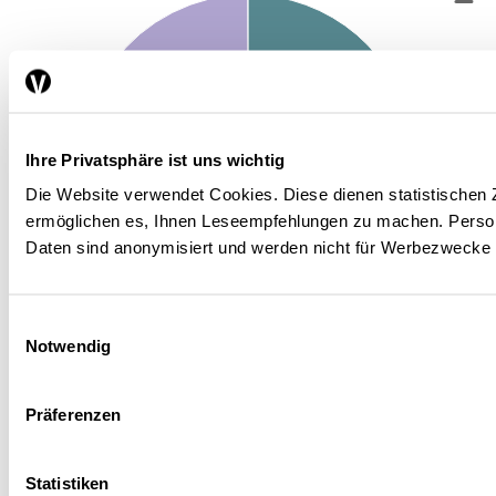
Ihre Privatsphäre ist uns wichtig
Die Website verwendet Cookies. Diese dienen statistische
ermöglichen es, Ihnen Leseempfehlungen zu machen. Pers
Daten sind anonymisiert und werden nicht für Werbezwecke
Einwilligungsauswahl
Notwendig
Initial Coin Offerings (ICO)
Capitaux d’amorçage
Financement cat. A
Financement cat. B
Highcharts.com
Präferenzen
Remarque : les capitaux d’amorçage sont des financements de
Statistiken
démarrage d’un montant réduit constitués par les fonds propres de