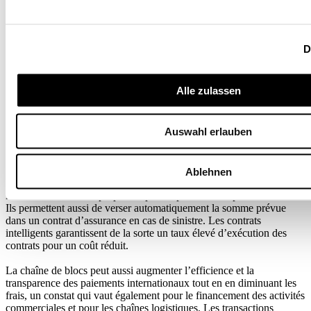
l’entreprise dans sa phase de constitution. Ils sont suivis par des
financements de catégorie A et B, qui concernent en général des
montants plus élevés.
D
Source : étude IFZ FinTech 2018 / La Vie économique
Des applications synonymes d’efficience
Alle zulassen
accrue
Auswahl erlauben
Autre application concrète de la chaîne de blocs, les contrats
intelligents exécutent automatiquement des dispositions
préalablement définies. Ils permettent par exemple de retenir durant
Ablehnen
un temps déterminé des valeurs patrimoniales, comme c’est le cas
lors d’un transfert de propriété après le paiement du prix convenu.
Ils permettent aussi de verser automatiquement la somme prévue
dans un contrat d’assurance en cas de sinistre. Les contrats
intelligents garantissent de la sorte un taux élevé d’exécution des
contrats pour un coût réduit.
La chaîne de blocs peut aussi augmenter l’efficience et la
transparence des paiements internationaux tout en en diminuant les
frais, un constat qui vaut également pour le financement des activités
commerciales et pour les chaînes logistiques. Les transactions