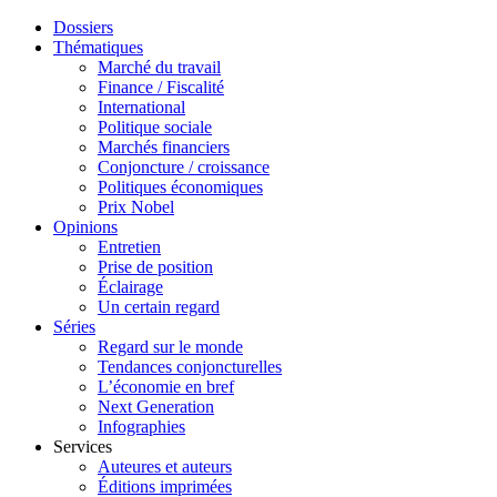
Dossiers
Thématiques
Marché du travail
Finance / Fiscalité
International
Politique sociale
Marchés financiers
Conjoncture / croissance
Politiques économiques
Prix Nobel
Opinions
Entretien
Prise de position
Éclairage
Un certain regard
Séries
Regard sur le monde
Tendances conjoncturelles
L’économie en bref
Next Generation
Infographies
Services
Auteures et auteurs
Éditions imprimées