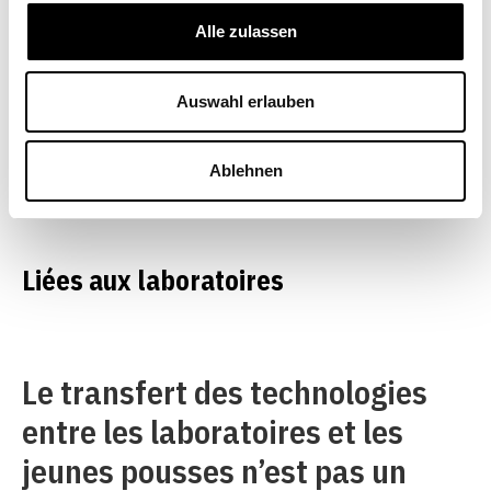
régulièrement des conférences.
Alle zulassen
On peut, toutefois, se demander
si elles profitent vraiment des
Auswahl erlauben
travaux de recherche conduits
dans les laboratoires de l’EPFL.
Ablehnen
Liées aux laboratoires
Le transfert des technologies
entre les laboratoires et les
jeunes pousses n’est pas un