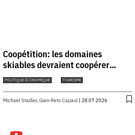
Coopétition: les domaines
skiables devraient coopérer
davantage
POLITIQUE ÉCONOMIQUE
TOURISME
Michael Stadler
,
Gian-Reto Capaul
| 28.07.2026