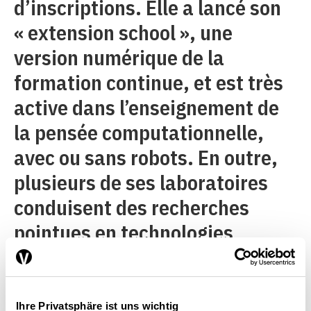
d’inscriptions. Elle a lancé son
« extension school », une
version numérique de la
formation continue, et est très
active dans l’enseignement de
la pensée computationnelle,
avec ou sans robots. En outre,
plusieurs de ses laboratoires
conduisent des recherches
pointues en technologies
éducatives, notamment dans le
domaine de la formation
professionnelle duale.
Ihre Privatsphäre ist uns wichtig