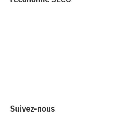
Qui sommes-nous?
Mentions legales
Contact
Protection des
données/Conditions
d’utilisation
Suivez-nous