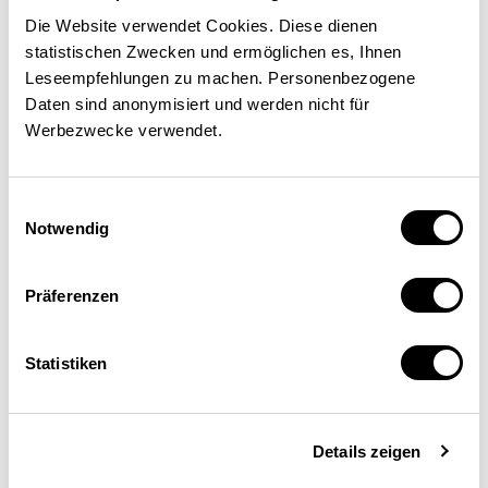
Die Website verwendet Cookies. Diese dienen
statistischen Zwecken und ermöglichen es, Ihnen
C’est dans ce terreau fertile
Leseempfehlungen zu machen. Personenbezogene
qu’est né l’année dernière le
Daten sind anonymisiert und werden nicht für
Werbezwecke verwendet.
Swiss EdTech Collider
réunissant septante jeunes
Einwilligungsauswahl
pousses issues de toute la
Notwendig
Suisse et situé dans le quartier
Präferenzen
de l’Innovation de l’EPFL. Elles
profitent de cet écosystème, où
Statistiken
les étudiants brillants pullulent
et où des visiteurs académiques
Details zeigen
ou « corporate » donnent