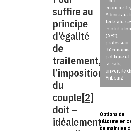
Chef
suffire au
économiste,
Administrat
principe
fédérale de
contributio
d’égalité
(AFC),
professeur
de
d’économie
traitement,
politique et
sociale,
l’imposition
université d
Fribourg
du
couple
[2]
doit –
Options de
idéalement –
réforme en c
de maintien d