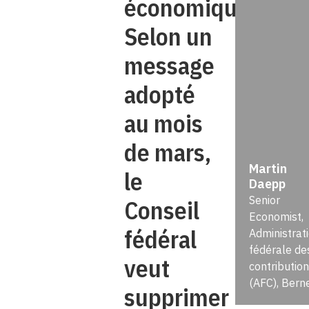
économique.
Selon un
message
adopté
au mois
de mars,
Martin
le
Daepp
Senior
Conseil
Economist,
fédéral
Administrat
fédérale de
veut
contributio
(AFC), Bern
supprimer