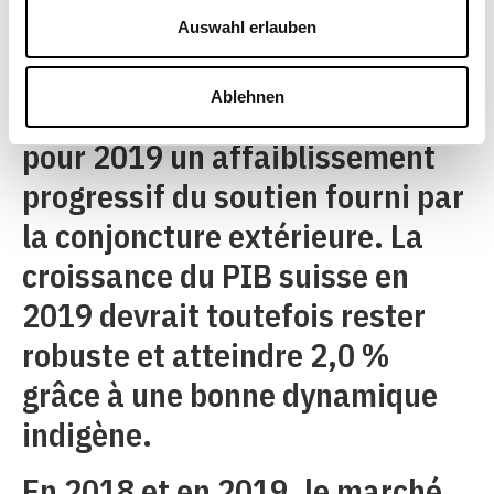
dynamisme de la demande
Auswahl erlauben
intérieure.
Ablehnen
Le Groupe d’experts prévoit
pour 2019 un affaiblissement
progressif du soutien fourni par
la conjoncture extérieure. La
croissance du PIB suisse en
2019 devrait toutefois rester
robuste et atteindre 2,0 %
grâce à une bonne dynamique
indigène.
En 2018 et en 2019, le marché