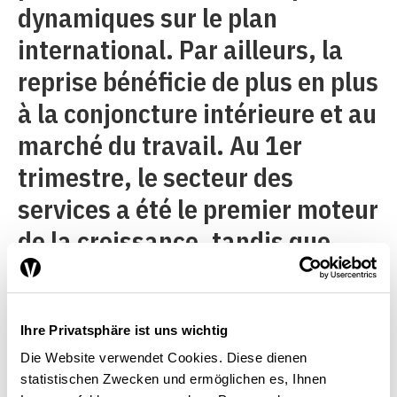
dynamiques sur le plan
international. Par ailleurs, la
reprise bénéficie de plus en plus
à la conjoncture intérieure et au
marché du travail. Au 1er
trimestre, le secteur des
services a été le premier moteur
de la croissance, tandis que
l’emploi a connu un bel essor.
Les entreprises se sont en outre
montrées très enclines à
Ihre Privatsphäre ist uns wichtig
Die Website verwendet Cookies. Diese dienen
l’investissement. Selon la
statistischen Zwecken und ermöglichen es, Ihnen