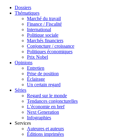
Dossiers
Thématiques
Marché du travail
Finance / Fiscalité
International
Politique sociale
Marchés financiers
Conjoncture / croissance
Politiques économiques
Prix Nobel
Opinions
Entretien
Prise de position
Éclairage
Un certain regard
Séries
Regard sur le monde
Tendances conjoncturelles
L’économie en bref
Next Generation
Infographies
Services
Auteures et auteurs
Éditions imprimées