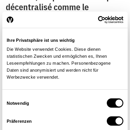
décentralisé comme le
télétravail.
Ihre Privatsphäre ist uns wichtig
Les enjeux de la numérisation pour
Die Website verwendet Cookies. Diese dienen
les régions bénéficiaires de la NPR
statistischen Zwecken und ermöglichen es, Ihnen
Leseempfehlungen zu machen. Personenbezogene
Daten sind anonymisiert und werden nicht für
Werbezwecke verwendet.
Einwilligungsauswahl
Notwendig
Source : Infras (2018) / La Vie économique
Präferenzen