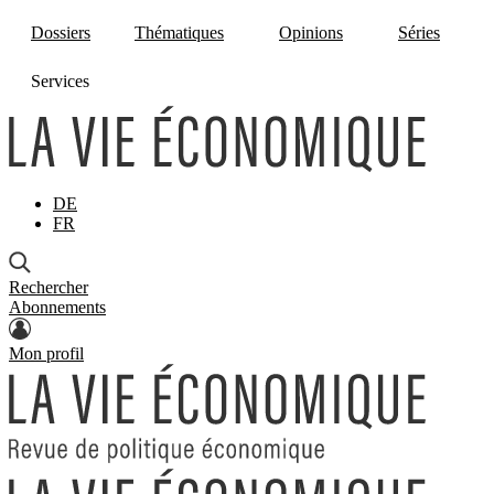
Dossiers
Thématiques
Opinions
Séries
Services
DE
FR
Rechercher
Abonnements
Mon profil