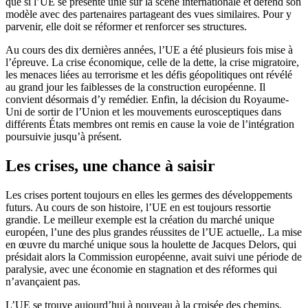
que si l’UE se présente unie sur la scène internationale et défend son
modèle avec des partenaires partageant des vues similaires. Pour y
parvenir, elle doit se réformer et renforcer ses structures.
Au cours des dix dernières années, l’UE a été plusieurs fois mise à
l’épreuve. La crise économique, celle de la dette, la crise migratoire,
les menaces liées au terrorisme et les défis géopolitiques ont révélé
au grand jour les faiblesses de la construction européenne. Il
convient désormais d’y remédier. Enfin, la décision du Royaume-
Uni de sortir de l’Union et les mouvements eurosceptiques dans
différents États membres ont remis en cause la voie de l’intégration
poursuivie jusqu’à présent.
Les crises, une chance à saisir
Les crises portent toujours en elles les germes des développements
futurs. Au cours de son histoire, l’UE en est toujours ressortie
grandie. Le meilleur exemple est la création du marché unique
européen, l’une des plus grandes réussites de l’UE actuelle,. La mise
en œuvre du marché unique sous la houlette de Jacques Delors, qui
présidait alors la Commission européenne, avait suivi une période de
paralysie, avec une économie en stagnation et des réformes qui
n’avançaient pas.
L’UE se trouve aujourd’hui à nouveau à la croisée des chemins.