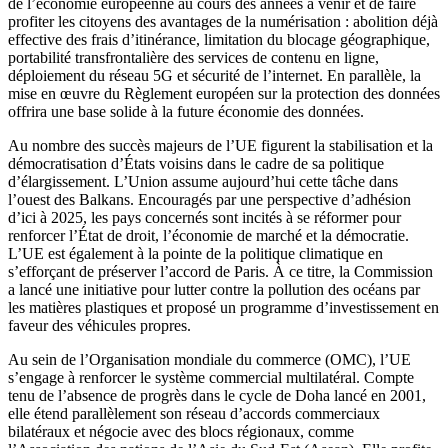
de l’économie européenne au cours des années à venir et de faire
profiter les citoyens des avantages de la numérisation : abolition déjà
effective des frais d’itinérance, limitation du blocage géographique,
portabilité transfrontalière des services de contenu en ligne,
déploiement du réseau 5G et sécurité de l’internet. En parallèle, la
mise en œuvre du Règlement européen sur la protection des données
offrira une base solide à la future économie des données.
Au nombre des succès majeurs de l’UE figurent la stabilisation et la
démocratisation d’États voisins dans le cadre de sa politique
d’élargissement. L’Union assume aujourd’hui cette tâche dans
l’ouest des Balkans. Encouragés par une perspective d’adhésion
d’ici à 2025, les pays concernés sont incités à se réformer pour
renforcer l’État de droit, l’économie de marché et la démocratie.
L’UE est également à la pointe de la politique climatique en
s’efforçant de préserver l’accord de Paris. À ce titre, la Commission
a lancé une initiative pour lutter contre la pollution des océans par
les matières plastiques et proposé un programme d’investissement en
faveur des véhicules propres.
Au sein de l’Organisation mondiale du commerce (OMC), l’UE
s’engage à renforcer le système commercial multilatéral. Compte
tenu de l’absence de progrès dans le cycle de Doha lancé en 2001,
elle étend parallèlement son réseau d’accords commerciaux
bilatéraux et négocie avec des blocs régionaux, comme