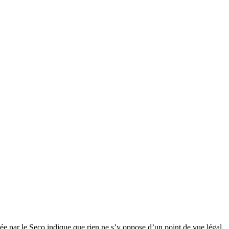
datée par le Seco indique que rien ne s’y oppose d’un point de vue légal.