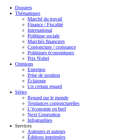
Dossiers
Thématiques
Marché du travail
Finance / Fiscalité
International
Politique sociale
Marchés financiers
Conjoncture / croissance
Politiques économiques
Prix Nobel
Opinions
Entretien
Prise de position
Éclairage
Un certain regard
Séries
Regard sur le monde
Tendances conjoncturelles
L’économie en bref
Next Generation
Infographies
Services
Auteures et auteurs
Éditions imprimées