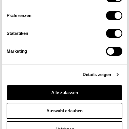
concilier vies familiale et professionnelle. Il
s’agit d’une approche bien plus durable que
Präferenzen
celle qui consiste à ne soulager les symptômes.
Statistiken
Marketing
Proposition de citation: Klöti, Martin (2018). Mieux
coordonner la prévention.
La Vie économique
,
24 septembre.
Details zeigen
Alle zulassen
Auswahl erlauben