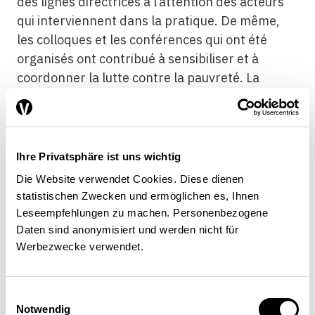
des lignes directrices à l’attention des acteurs
qui interviennent dans la pratique. De même,
les colloques et les conférences qui ont été
organisés ont contribué à sensibiliser et à
coordonner la lutte contre la pauvreté. La
Conférence des directrices et directeurs
cantonaux des affaires sociales est favorable à
la poursuite du programme même si les fonds
accordés sont moins importants.
Ihre Privatsphäre ist uns wichtig
Die Website verwendet Cookies. Diese dienen
On peut toujours faire plus, mais le peuple, les
statistischen Zwecken und ermöglichen es, Ihnen
parlements et les gouvernements imposent
Leseempfehlungen zu machen. Personenbezogene
aussi leurs limites. Nous nous efforçons
Daten sind anonymisiert und werden nicht für
Werbezwecke verwendet.
d’utiliser au mieux notre marge de manœuvre.
Nous intervenons ainsi pour lutter contre les
causes de la pauvreté en soutenant l’accueil
Einwilligungsauswahl
extrafamilial pour les enfants afin de mieux
Notwendig