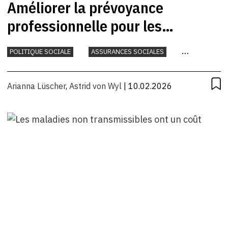
Améliorer la prévoyance
professionnelle pour les
personnes cumulant plusieurs
POLITIQUE SOCIALE
ASSURANCES SOCIALES
emplois
TRAVAIL
Arianna Lüscher
,
Astrid von Wyl
| 10.02.2026