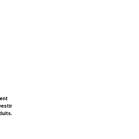
ent
vestir
uits.