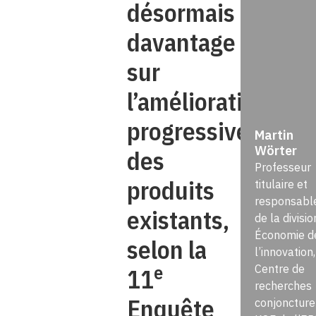
désormais
davantage
sur
l’amélioration
progressive
Martin
Wörter
des
Professeur
produits
titulaire et
responsabl
existants,
de la divisio
Économie d
selon la
l’innovation,
e
Centre de
11
recherches
Enquête
conjoncture