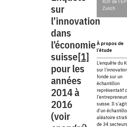
KOF de l’EP
sur
Zurich
l’innovation
dans
l’économie
À propos de
l’étude
suisse
[1]
L’enquête du 
pour les
sur l’innovatio
fonde sur un
années
échantillon
2014 à
représentatif 
l’entrepreneur
2016
suisse. Il s’agit
d’un échantill
(voir
aléatoire strati
de 34 secteurs