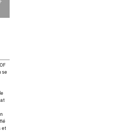
F
KOF
n se
de
iat
on
fié
 et