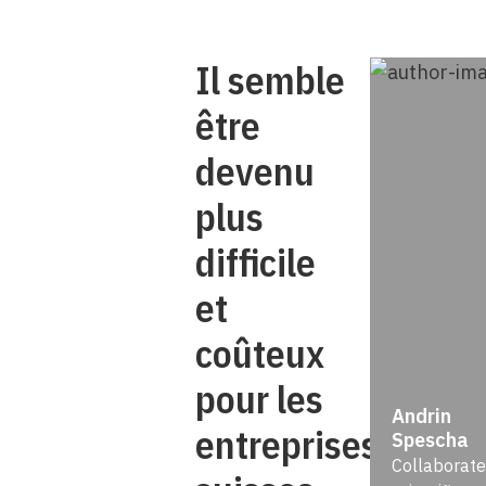
Il semble
être
devenu
plus
difficile
et
coûteux
pour les
Andrin
entreprises
Spescha
Collaborate