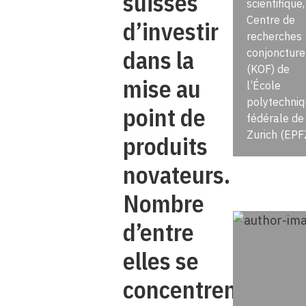
suisses
scientifique,
Centre de
d’investir
recherches
dans la
conjoncture
(KOF) de
mise au
l’École
polytechniq
point de
fédérale de
Zurich (EPF
produits
novateurs.
Nombre
d’entre
elles se
concentrent