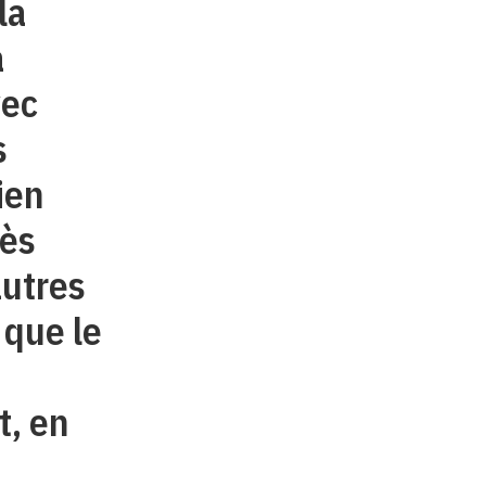
la
a
vec
s
ien
rès
autres
 que le
n
t, en