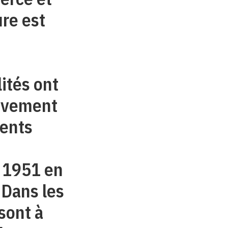
ure est
lités ont
sivement
rents
n 1951 en
 Dans les
sont à