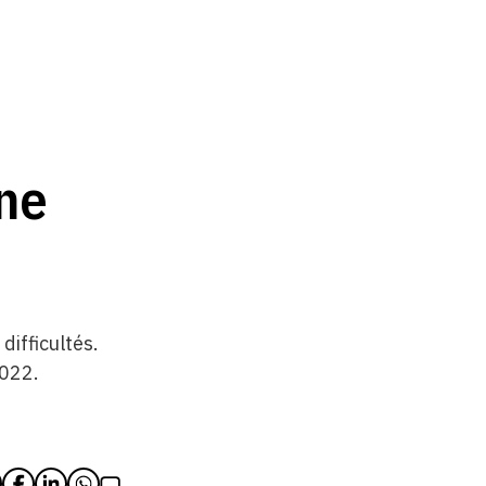
une
ifficultés.
2022.