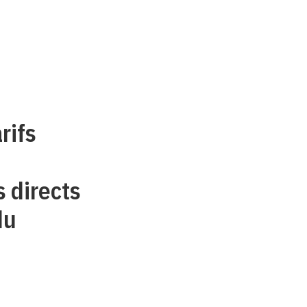
rifs
 directs
du