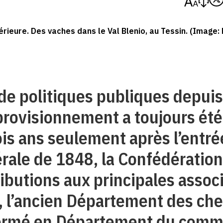
érieure. Des vaches dans le Val Blenio, au Tessin. (Image:
t de politiques publiques depuis
pprovisionnement a toujours été
is ans seulement après l’entré
érale de 1848, la Confédération
ributions aux principales assoc
1, l’ancien Département des ch
formé en Département du comm