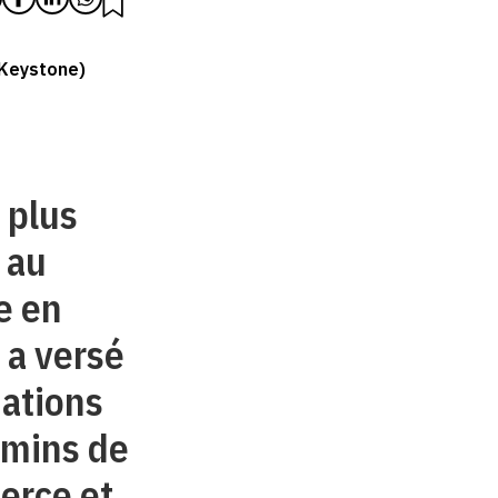
 Keystone)
 plus
 au
e en
 a versé
iations
emins de
erce et