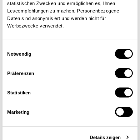
cantonaux des transports
statistischen Zwecken und ermöglichen es, Ihnen
publics (CTP) soutient cette
Leseempfehlungen zu machen. Personenbezogene
Daten sind anonymisiert und werden nicht für
première étape indispensable
Werbezwecke verwendet.
afin d’atteindre les objectifs à
long terme.
Einwilligungsauswahl
Notwendig
Augmenter l’efficience ne suffit pas
Präferenzen
Selon les projections de la
Statistiken
Confédération, le trafic
ferroviaire en Suisse doit
Marketing
augmenter de 50 % entre
2010 et 2040. Cette première
Details zeigen