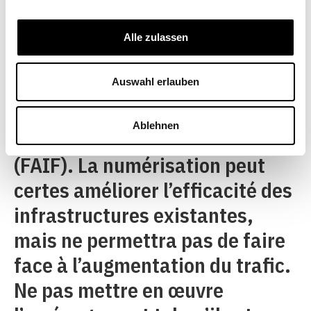
étape d’aménagement de
l’infrastructure est ainsi
Alle zulassen
essentielle à l’heure de la loi sur
Auswahl erlauben
le financement et
l’aménagement de
Ablehnen
l’infrastructure ferroviaire
(FAIF). La numérisation peut
certes améliorer l’efficacité des
infrastructures existantes,
mais ne permettra pas de faire
face à l’augmentation du trafic.
Ne pas mettre en œuvre