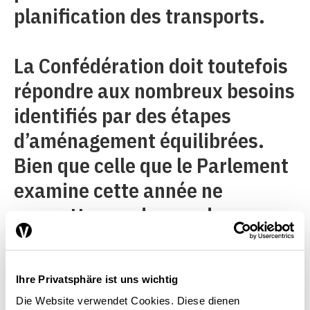
planification des transports.
La Confédération doit toutefois
répondre aux nombreux besoins
identifiés par des étapes
d’aménagement équilibrées.
Bien que celle que le Parlement
examine cette année ne
permette pas de prendre en
compte certains objectifs des
cantons en matière d’offre, la
Ihre Privatsphäre ist uns wichtig
Conférence des directeurs
Die Website verwendet Cookies. Diese dienen