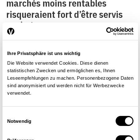
marchés moins rentables
risqueraient fort d’être servis
après les autres.
Pour les grossistes, les
Ihre Privatsphäre ist uns wichtig
pharmaciens et les médecins
Die Website verwendet Cookies. Diese dienen
dispensateurs délivrant des
statistischen Zwecken und ermöglichen es, Ihnen
Leseempfehlungen zu machen. Personenbezogene Daten
médicaments à leurs patients,
sind anonymisiert und werden nicht für Werbezwecke
un SPR signifie avant tout une
verwendet.
diminution des recettes. Avec
l’adaptation annuelle des prix
Einwilligungsauswahl
Notwendig
de référence, ils assumeraient
par ailleurs un plus grand