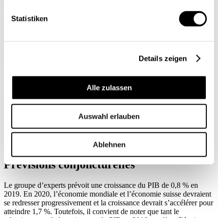
Économie mondiale
Statistiken
Le ralentissement économique a été particulièrement marqué en
Allemagne au deuxième trimestre. Toutefois, la zone euro s’est, dans
son ensemble, également développée en dessous de la moyenne. Les
États-Unis et le Japon ont quant à eux enregistré une croissance
solide, soutenue en particulier par la demande intérieure.
Details zeigen
Situation de l’économie suisse
Alle zulassen
e
Le PIB a progressé de 0,3 % au 2
trimestre. Tant la demande
intérieure que la demande extérieure se sont développées de manière
Auswahl erlauben
modérée. L’impact sur les industries de services en a été
particulièrement négatif. Le faible développement des
investissements en biens d’équipement annonce une faible
conjoncture pour le proche avenir.
Ablehnen
Prévisions conjoncturelles
Le groupe d’experts prévoit une croissance du PIB de 0,8 % en
2019. En 2020, l’économie mondiale et l’économie suisse devraient
se redresser progressivement et la croissance devrait s’accélérer pour
atteindre 1,7 %. Toutefois, il convient de noter que tant le