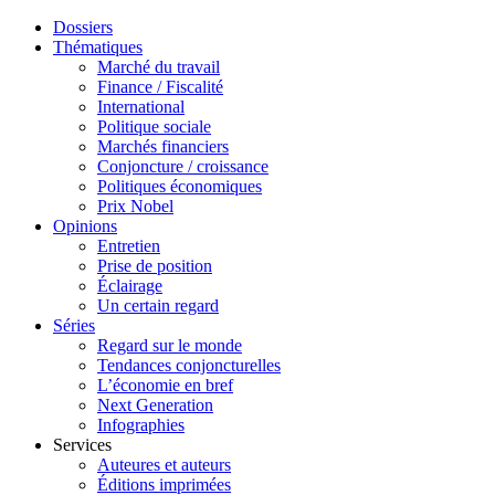
Dossiers
Thématiques
Marché du travail
Finance / Fiscalité
International
Politique sociale
Marchés financiers
Conjoncture / croissance
Politiques économiques
Prix Nobel
Opinions
Entretien
Prise de position
Éclairage
Un certain regard
Séries
Regard sur le monde
Tendances conjoncturelles
L’économie en bref
Next Generation
Infographies
Services
Auteures et auteurs
Éditions imprimées