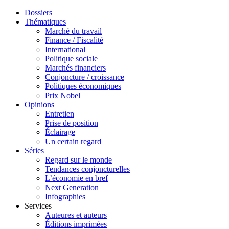
Dossiers
Thématiques
Marché du travail
Finance / Fiscalité
International
Politique sociale
Marchés financiers
Conjoncture / croissance
Politiques économiques
Prix Nobel
Opinions
Entretien
Prise de position
Éclairage
Un certain regard
Séries
Regard sur le monde
Tendances conjoncturelles
L’économie en bref
Next Generation
Infographies
Services
Auteures et auteurs
Éditions imprimées