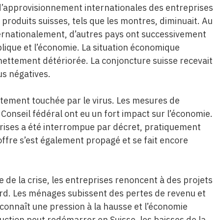
 d’approvisionnement internationales des entreprises
 produits suisses, tels que les montres, diminuait. Au
nternationalement, d’autres pays ont successivement
lique et l’économie. La situation économique
ettement détériorée. La conjoncture suisse recevait
us négatives.
rectement touchée par le virus. Les mesures de
e Conseil fédéral ont eu un fort impact sur l’économie.
rises a été interrompue par décret, pratiquement
offre s’est également propagé et se fait encore
de la crise, les entreprises renoncent à des projets
ard. Les ménages subissent des pertes de revenu et
onnaît une pression à la hausse et l’économie
uction peut redémarrer en Suisse, les baisses de la