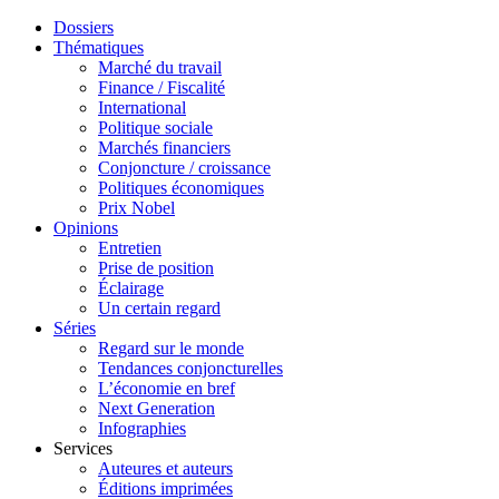
Dossiers
Thématiques
Marché du travail
Finance / Fiscalité
International
Politique sociale
Marchés financiers
Conjoncture / croissance
Politiques économiques
Prix Nobel
Opinions
Entretien
Prise de position
Éclairage
Un certain regard
Séries
Regard sur le monde
Tendances conjoncturelles
L’économie en bref
Next Generation
Infographies
Services
Auteures et auteurs
Éditions imprimées