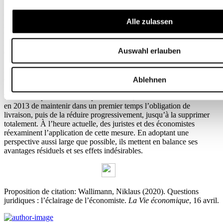
les entreprises horlogères, cette filiale de Swatch Group pourrait les
priver d’un composant essentiel et fausser la concurrence dans ce
Alle zulassen
secteur. L’obligation de livraison semble à première vue constituer
une mesure judicieuse, mais elle est assortie d’effets indésirables que
l’on peut identifier en mettant des « lunettes d’économiste ». En
Auswahl erlauben
effet, la sécurité induite par l’obligation de livraison n’incite ni
Swatch Group ni ses concurrents à investir dans la production de
mouvements mécaniques, ce qui nuit à l’innovation dans ce
domaine.
Ablehnen
Tenant compte de ces deux points de vue, la Comco a décidé
en 2013 de maintenir dans un premier temps l’obligation de
livraison, puis de la réduire progressivement, jusqu’à la supprimer
totalement. À l’heure actuelle, des juristes et des économistes
réexaminent l’application de cette mesure. En adoptant une
perspective aussi large que possible, ils mettent en balance ses
avantages résiduels et ses effets indésirables.
Proposition de citation: Wallimann, Niklaus (2020). Questions
juridiques : l’éclairage de l’économiste.
La Vie économique
, 16 avril.