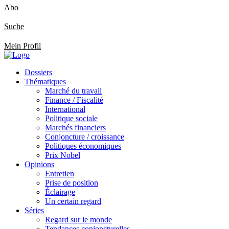
Abo
Suche
Mein Profil
Dossiers
Thématiques
Marché du travail
Finance / Fiscalité
International
Politique sociale
Marchés financiers
Conjoncture / croissance
Politiques économiques
Prix Nobel
Opinions
Entretien
Prise de position
Éclairage
Un certain regard
Séries
Regard sur le monde
Tendances conjoncturelles