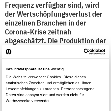
Frequenz verfügbar sind, wird
der Wertschöpfungsverlust der
einzelnen Branchen in der
Corona-Krise zeitnah
abgeschätzt. Die Produktion der
Schweizer Wirtschaft erreichte
im April mit einem Ausfall von
über 20% den Tiefpunkt.
Ihre Privatsphäre ist uns wichtig
Die Website verwendet Cookies. Diese dienen
Konjunktur am Scheideweg – zwei
statistischen Zwecken und ermöglichen es, Ihnen
Szenarien für die Schweiz
Leseempfehlungen zu machen. Personenbezogene
Daten sind anonymisiert und werden nicht für
Werbezwecke verwendet.