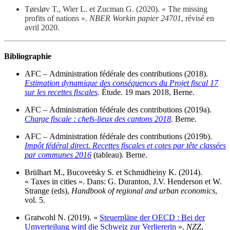
Tørsløv T., Wier L. et Zucman G. (2020). « The missing
profits of nations ».
NBER Workin papier 24701
, révisé en
avril 2020.
Bibliographie
AFC – Administration fédérale des contributions (2018).
Estimation dynamique des conséquences du Projet fiscal 17
sur les recettes fiscales
. Étude. 19 mars 2018, Berne.
AFC – Administration fédérale des contributions (2019a).
Charge fiscale : chefs-lieux des cantons 2018
. Berne.
AFC – Administration fédérale des contributions (2019b).
Impôt fédéral direct. Recettes fiscales et cotes par tête classées
par communes 2016
(tableau). Berne.
Brülhart M., Bucovetsky S. et Schmidheiny K. (2014).
« Taxes in cities ». Dans: G. Duranton, J.V. Henderson et W.
Strange (eds),
Handbook of regional and urban economics
,
vol. 5.
Gratwohl N. (2019). «
Steuerpläne der OECD : Bei der
Umverteilung wird die Schweiz zur Verliererin
».
NZZ
,