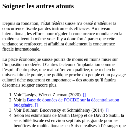
Soigner les autres atouts
Depuis sa fondation, l’État fédéral suisse n’a cessé d’atténuer la
concurrence fiscale par des instruments efficaces. Au niveau
international, les efforts pour réguler la concurrence mondiale en la
matière suivent la même voie. Il y a donc fort à parier que cette
tendance se renforcera et affaiblira durablement la concurrence
fiscale internationale.
La place économique suisse pourra de moins en moins miser sur
l’imposition modérée. D’autres facteurs d’implantation comme
l’esprit d’entreprise, une main-d’œuvre qualifiée, une recherche
universitaire de pointe, une politique proche du peuple et un paysage
culturel riche gagneront en importance – des atouts qu’il faudra
désormais soigner encore plus.
Voir Tørsløv, Wier et Zucman (2020).
[
]
Voir la
Base de données de l’OCDE sur la décentralisation
budgétaire
.
[
]
Voir Brülhart, Bucovetsky et Schmidheiny (2014).
[
]
Selon les estimations de Martin Daepp et de David Staubli, la
sensibilité fiscale est environ sept fois plus grande pour les
bénéfices de multinationales en Suisse réalisés à l’étranger que