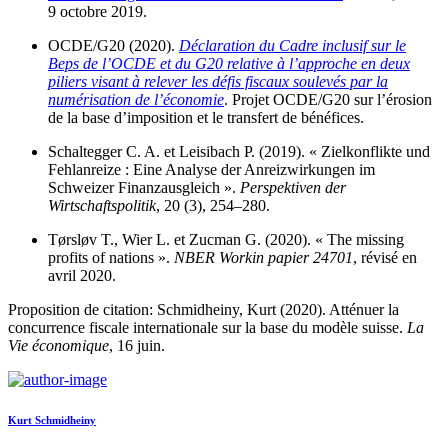
9 octobre 2019.
OCDE/G20 (2020).
Déclaration du Cadre inclusif sur le
Beps de l’OCDE et du G20 relative à l’approche en deux
piliers visant à relever les défis fiscaux soulevés par la
numérisation de l’économie
. Projet OCDE/G20 sur l’érosion
de la base d’imposition et le transfert de bénéfices.
Schaltegger C. A. et Leisibach P. (2019). « Zielkonflikte und
Fehlanreize : Eine Analyse der Anreizwirkungen im
Schweizer Finanzausgleich ».
Perspektiven der
Wirtschaftspolitik
, 20 (3), 254–280.
Tørsløv T., Wier L. et Zucman G. (2020). « The missing
profits of nations ».
NBER Workin papier 24701
, révisé en
avril 2020.
Proposition de citation: Schmidheiny, Kurt (2020). Atténuer la
concurrence fiscale internationale sur la base du modèle suisse.
La
Vie économique
, 16 juin.
Kurt Schmidheiny