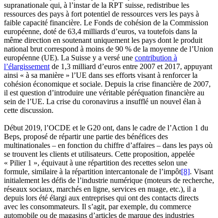
supranationale qui, à l’instar de la RPT suisse, redistribue les
ressources des pays à fort potentiel de ressources vers les pays à
faible capacité financière. Le Fonds de cohésion de la Commission
européenne, doté de 63,4 milliards d’euros, va toutefois dans la
même direction en soutenant uniquement les pays dont le produit
national brut correspond à moins de 90 % de la moyenne de l’Union
européenne (UE). La Suisse y a versé une
contribution à
l’élargissement
de 1,3 milliard d’euros entre 2007 et 2017, appuyant
ainsi « à sa manière » l’UE dans ses efforts visant à renforcer la
cohésion économique et sociale. Depuis la crise financière de 2007,
il est question d’introduire une véritable péréquation financière au
sein de l’UE. La crise du coronavirus a insufflé un nouvel élan à
cette discussion.
Début 2019, l’OCDE et le G20 ont, dans le cadre de l’Action 1 du
Beps, proposé de répartir une partie des bénéfices des
multinationales – en fonction du chiffre d’affaires – dans les pays où
se trouvent les clients et utilisateurs. Cette proposition, appelée
« Pilier 1 », équivaut à une répartition des recettes selon une
formule, similaire à la répartition intercantonale de l’impôt
[8]
. Visant
initialement les défis de l’industrie numérique (moteurs de recherche,
réseaux sociaux, marchés en ligne, services en nuage, etc.), il a
depuis lors été élargi aux entreprises qui ont des contacts directs
avec les consommateurs. Il s’agit, par exemple, du commerce
automobile ou de magasins d’articles de marque des industries