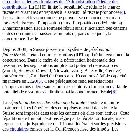
circulaires et lettres circulaires de l’Administration fédérale des
contributions
. La LHID limite la possibilité de réduire la charge
fiscale en visant les entreprises à la sensibilité fiscale prononcée
[4]
.
Les cantons et les communes ne peuvent se concurrencer qu’au
travers du barème d’imposition (taux d’imposition et déductions).
L’harmonisation fiscale formelle réduit ainsi l’incitation des cantons
et des communes à baisser les impôts et, par conséquent, la
concurrence fiscale.
Depuis 2008, la Suisse possède un système de
péréquation
financière
bien établi entre les cantons (RPT) qui réduit également la
concurrence. Dans le cadre de la péréquation horizontale des
ressources, les sept cantons au plus fort potentiel de ressources
(Zurich, Schwyz, Obwald, Nidwald, Zoug, Bâle-Ville, Genève)
transféreront 1,7 milliard de francs aux 19 cantons à faible capacité
financière en 2020
[5]
. Cette péréquation rend les réductions
d’impôts moins intéressantes pour les cantons à fort comme à faible
potentiel de ressources et limite ainsi la concurrence fiscale
[6]
.
La
répartition des recettes selon une formule
constitue un autre
instrument. Les bénéfices des entreprises opérant dans toute la
Suisse sont imposés dans tous les cantons où elles sont actives. Cette
répartition de l’impôt n’est pas régie par la législation fiscale, mais
repose sur la jurisprudence du Tribunal fédéral et sur les précisions
des
circulaires
émises par la Conférence suisse des impôts. Les