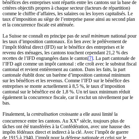
bénéfices des entreprises sont répartis entre les cantons sur la base de
critères objectifs propres à chaque secteur (facteurs de répartition)
comme le chiffre d’affaires, les salaires ou les loyers capitalisés. Le
taux d’imposition au siège de l’entreprise passe ainsi au second plan
et la concurrence fiscale est atténuée.
La Suisse ne connaît en principe pas de
seuil minimum
national pour
les taux d’imposition cantonaux. En lien avec le prélèvement de
l’impôt fédéral direct (IFD) sur le bénéfice des entreprises et le
revenu des ménages, les cantons touchent cependant 21,2 % des
recettes de l’IFD engrangées dans le canton
[7]
. La part cantonale de
l’IFD agit comme un impôt cantonal : elle croît avec le substrat fiscal
cantonal et revient entièrement au canton. Dans les faits, la part
cantonale établit donc un barème d’imposition cantonal minimum
sur les bénéfices et les revenus. Comme l’IFD sur le bénéfice des
entreprises se monte actuellement à 8,5 %, le taux d’imposition
cantonal sur le bénéfice est de 1,8 %. Un tel taux minimum réduit
également la concurrence fiscale, car il exclut un nivellement par le
bas.
Finalement, la
centralisation
croissante a elle aussi limité la
e
concurrence entre les cantons. Au XX
siècle, toujours plus de
tâches ont été transférées à la Confédération, avec une hausse des
impôts fédéraux direct et indirect à la clé. Avec l’impôt de guerre
de 1915 à 1940, l’impôt pour la défense nationale et celui sur le