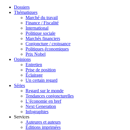
Dossiers
Thématiques
Marché du travail
Finance / Fiscalité
International
Politique sociale
Marchés financiers
Conjoncture / croissance
Politiques économiques
Prix Nobel
Opinions
Entretien
Prise de position
Éclairage
Un certain regard
Séries
Regard sur le monde
Tendances conjoncturelles
L’économie en bref
Next Generation
Infographies
Services
Auteures et auteurs
Éditions imprimées