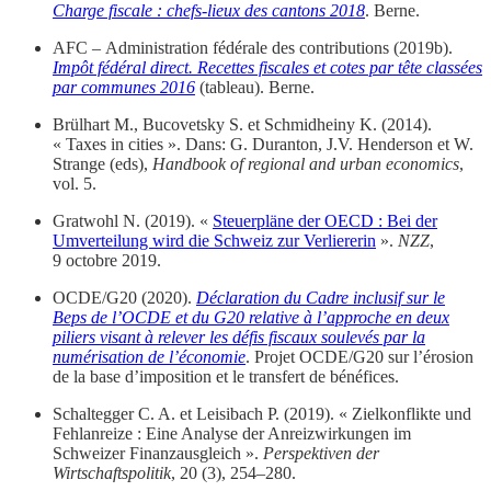
Charge fiscale : chefs-lieux des cantons 2018
. Berne.
AFC – Administration fédérale des contributions (2019b).
Impôt fédéral direct. Recettes fiscales et cotes par tête classées
par communes 2016
(tableau). Berne.
Brülhart M., Bucovetsky S. et Schmidheiny K. (2014).
« Taxes in cities ». Dans: G. Duranton, J.V. Henderson et W.
Strange (eds),
Handbook of regional and urban economics
,
vol. 5.
Gratwohl N. (2019). «
Steuerpläne der OECD : Bei der
Umverteilung wird die Schweiz zur Verliererin
».
NZZ
,
9 octobre 2019.
OCDE/G20 (2020).
Déclaration du Cadre inclusif sur le
Beps de l’OCDE et du G20 relative à l’approche en deux
piliers visant à relever les défis fiscaux soulevés par la
numérisation de l’économie
. Projet OCDE/G20 sur l’érosion
de la base d’imposition et le transfert de bénéfices.
Schaltegger C. A. et Leisibach P. (2019). « Zielkonflikte und
Fehlanreize : Eine Analyse der Anreizwirkungen im
Schweizer Finanzausgleich ».
Perspektiven der
Wirtschaftspolitik
, 20 (3), 254–280.