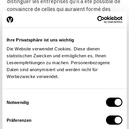
distinguer les entreprises qu’il a été possible de
convaincre de celles qui auraient formé des
apprentis même sans soutien. Des études
montrent que la majorité des sociétés qui
reçoivent de telles aides auraient de toute façon
formé des apprentis.
Ihre Privatsphäre ist uns wichtig
Die Website verwendet Cookies. Diese dienen
statistischen Zwecken und ermöglichen es, Ihnen
Leseempfehlungen zu machen. Personenbezogene
Daten sind anonymisiert und werden nicht für
Werbezwecke verwendet.
Jusqu’à
10 000 places
Einwilligungsauswahl
Notwendig
d’apprentissage
Präferenzen
restent vacantes,