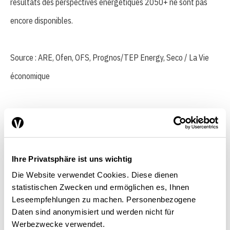
résultats des perspectives énergétiques 2050+ ne sont pas
encore disponibles.
Source : ARE, Ofen, OFS, Prognos/TEP Energy, Seco / La Vie
économique
La population et le PIB comme
catalyseurs
Ihre Privatsphäre ist uns wichtig
Die Website verwendet Cookies. Diese dienen
statistischen Zwecken und ermöglichen es, Ihnen
La population et la performance
Leseempfehlungen zu machen. Personenbezogene
économique sont les premiers
Daten sind anonymisiert und werden nicht für
Werbezwecke verwendet.