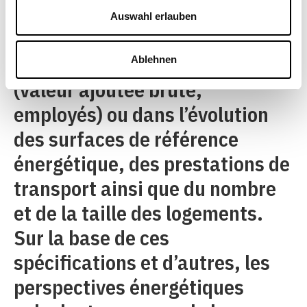
cadre de la demande d’énergie
Auswahl erlauben
d’autres domaines, notamment
dans les
scénarios par branches
Ablehnen
(valeur ajoutée brute,
employés) ou dans l’évolution
des surfaces de référence
énergétique, des prestations de
transport ainsi que du nombre
et de la taille des logements.
Sur la base de ces
spécifications et d’autres, les
perspectives énergétiques