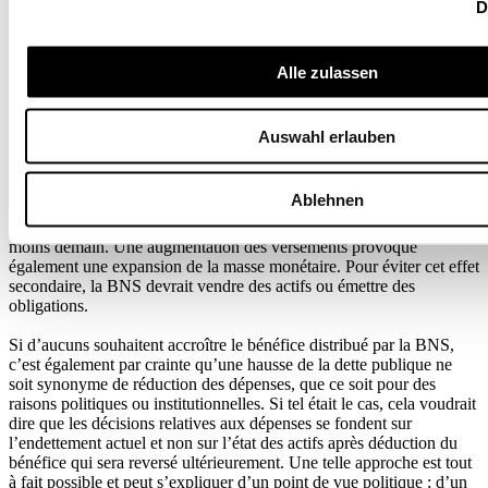
D
pour un État serait de réduire le capital propre de sa banque centrale
le plus tard possible, et donc de repousser au maximum toute
distribution de bénéfice.
Alle zulassen
En réclamant une hausse du bénéfice que la BNS reverse à la
Confédération et aux cantons, certains parlementaires souhaitent
éviter une envolée de la dette publique consécutive à la crise du
Auswahl erlauben
coronavirus. Augmenter et anticiper la distribution du bénéfice
pourrait effectivement (à l’instar de la vente de parts dans la BNS)
freiner l’accroissement de la dette. Mais comme expliqué
Ablehnen
précédemment, cela n’allégerait les finances cantonales et fédérales
qu’en apparence, car distribuer plus aujourd’hui, c’est distribuer
moins demain. Une augmentation des versements provoque
également une expansion de la masse monétaire. Pour éviter cet effet
secondaire, la BNS devrait vendre des actifs ou émettre des
obligations.
Si d’aucuns souhaitent accroître le bénéfice distribué par la BNS,
c’est également par crainte qu’une hausse de la dette publique ne
soit synonyme de réduction des dépenses, que ce soit pour des
raisons politiques ou institutionnelles. Si tel était le cas, cela voudrait
dire que les décisions relatives aux dépenses se fondent sur
l’endettement actuel et non sur l’état des actifs après déduction du
bénéfice qui sera reversé ultérieurement. Une telle approche est tout
à fait possible et peut s’expliquer d’un point de vue politique ; d’un