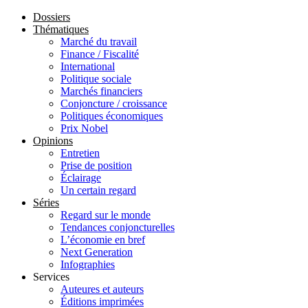
Dossiers
Thématiques
Marché du travail
Finance / Fiscalité
International
Politique sociale
Marchés financiers
Conjoncture / croissance
Politiques économiques
Prix Nobel
Opinions
Entretien
Prise de position
Éclairage
Un certain regard
Séries
Regard sur le monde
Tendances conjoncturelles
L’économie en bref
Next Generation
Infographies
Services
Auteures et auteurs
Éditions imprimées