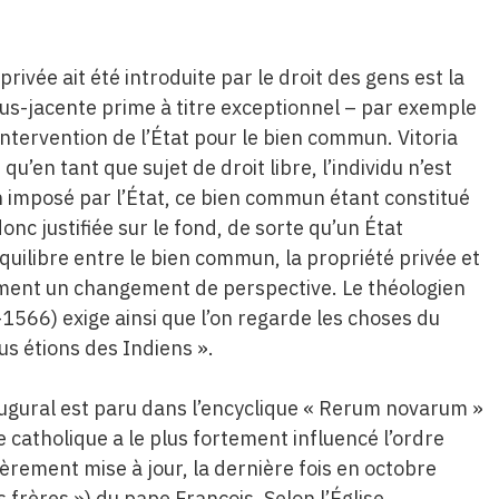
 privée ait été introduite par le droit des gens est la
us-jacente prime à titre exceptionnel – par exemple
ntervention de l’État pour le bien commun. Vitoria
qu’en tant que sujet de droit libre, l’individu n’est
 imposé par l’État, ce bien commun étant constitué
onc justifiée sur le fond, de sorte qu’un État
quilibre entre le bien commun, la propriété privée et
lement un changement de perspective. Le théologien
566) exige ainsi que l’on regarde les choses du
s étions des Indiens ».
inaugural est paru dans l’encyclique « Rerum novarum »
e catholique a le plus fortement influencé l’ordre
rement mise à jour, la dernière fois en octobre
s frères ») du pape François. Selon l’Église