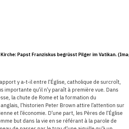
 Kirche: Papst Franziskus begrüsst Pilger im Vatikan. (Im
apport y a-t-il entre l’Église, catholique de surcroît,
us importante qu’il n’y paraît à première vue. Dans
chesse, la chute de Rome et la formation du
nglais, l’historien Peter Brown attire l’attention sur
ienne et l’économie. D’une part, les Pères de l’Église
mme but dans la vie en se référant à la parole de
ameau de passer par le trou d’une aiguille qu’à un