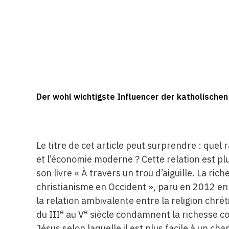
Der wohl wichtigste Influencer der katholischen
Le titre de cet article peut surprendre : quel r
et l’économie moderne ? Cette relation est pl
son livre « À travers un trou d’aiguille. La ri
christianisme en Occident », paru en 2012 en a
la relation ambivalente entre la religion chrét
e
e
du III
au V
siècle condamnent la richesse co
Jésus selon laquelle il est plus facile à un ch