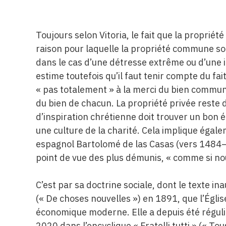
Toujours selon Vitoria, le fait que la propriété
raison pour laquelle la propriété commune so
dans le cas d’une détresse extrême ou d’une i
estime toutefois qu’il faut tenir compte du fait 
« pas totalement » à la merci du bien commun
du bien de chacun. La propriété privée reste d
d’inspiration chrétienne doit trouver un bon é
une culture de la charité. Cela implique éga
espagnol Bartolomé de las Casas (vers 1484–1
point de vue des plus démunis, « comme si nou
C’est par sa doctrine sociale, dont le texte 
(« De choses nouvelles ») en 1891, que l’Églis
économique moderne. Elle a depuis été réguliè
2020 dans l’encyclique « Fratelli tutti » (« Tou