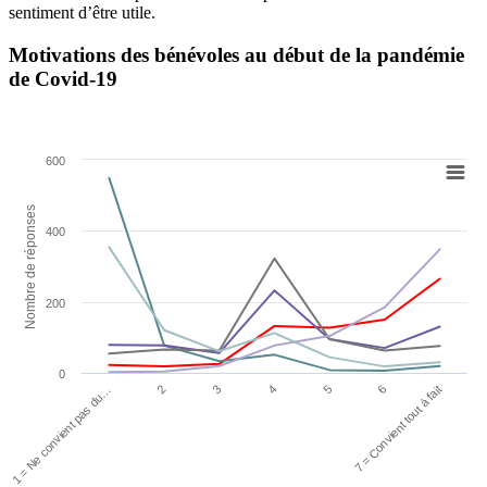
sentiment d’être utile.
Motivations des bénévoles au début de la pandémie
de Covid-19
600
Nombre de réponses
400
200
0
7 = Convient tout à fait
3
6
2
5
1 = Ne convient pas du…
4