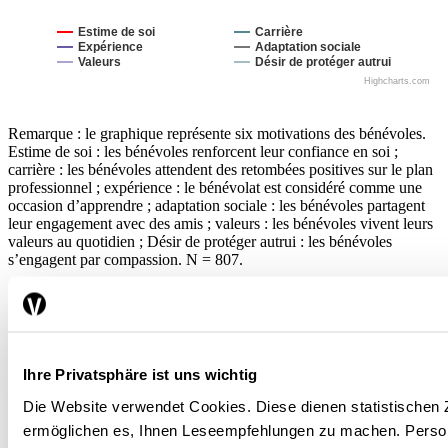
Estime de soi
Carrière
Expérience
Adaptation sociale
Valeurs
Désir de protéger autrui
Highcharts.com
Remarque : le graphique représente six motivations des bénévoles.
Estime de soi : les bénévoles renforcent leur confiance en soi ;
carrière : les bénévoles attendent des retombées positives sur le plan
professionnel ; expérience : le bénévolat est considéré comme une
occasion d’apprendre ; adaptation sociale : les bénévoles partagent
leur engagement avec des amis ; valeurs : les bénévoles vivent leurs
valeurs au quotidien ; Désir de protéger autrui : les bénévoles
s’engagent par compassion. N = 807.
Source : Von Schnurbein, Liberatore et Lindenmeier / La Vie
économique
Un engagement durable ?
Ihre Privatsphäre ist uns wichtig
Die Website verwendet Cookies. Diese dienen statistische
L’influence des plateformes en ligne sur la satisfaction que les
ermöglichen es, Ihnen Leseempfehlungen zu machen. Pers
bénévoles retirent de leur engagement a également été étudiée
[3]
à