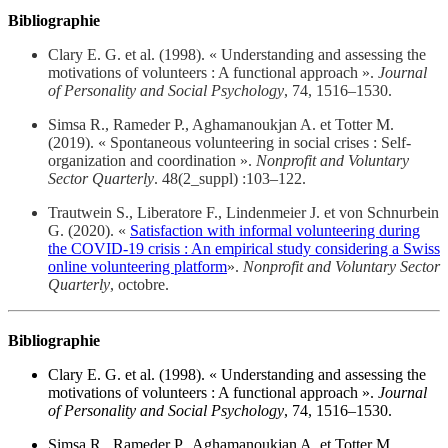
Bibliographie
Clary E. G. et al. (1998). « Understanding and assessing the
motivations of volunteers : A functional approach ».
Journal
of Personality and Social Psychology
, 74, 1516–1530.
Simsa R., Rameder P., Aghamanoukjan A. et Totter M.
(2019). « Spontaneous volunteering in social crises : Self-
organization and coordination ».
Nonprofit and Voluntary
Sector Quarterly
. 48(2_suppl) :103–122.
Trautwein S., Liberatore F., Lindenmeier J. et von Schnurbein
G. (2020). «
Satisfaction with informal volunteering during
the COVID-19 crisis : An empirical study considering a Swiss
online volunteering platform
».
Nonprofit and Voluntary Sector
Quarterly
, octobre.
Bibliographie
Clary E. G. et al. (1998). « Understanding and assessing the
motivations of volunteers : A functional approach ».
Journal
of Personality and Social Psychology
, 74, 1516–1530.
Simsa R., Rameder P., Aghamanoukjan A. et Totter M.