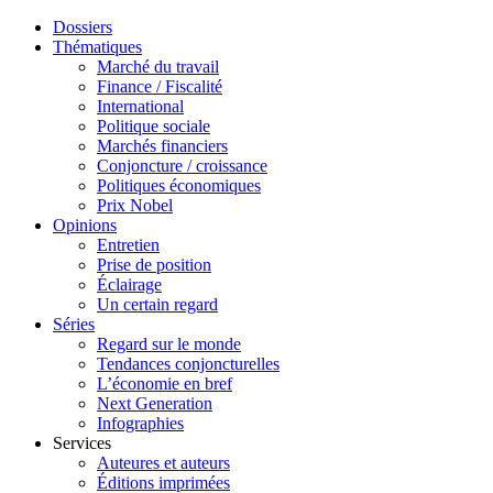
Dossiers
Thématiques
Marché du travail
Finance / Fiscalité
International
Politique sociale
Marchés financiers
Conjoncture / croissance
Politiques économiques
Prix Nobel
Opinions
Entretien
Prise de position
Éclairage
Un certain regard
Séries
Regard sur le monde
Tendances conjoncturelles
L’économie en bref
Next Generation
Infographies
Services
Auteures et auteurs
Éditions imprimées