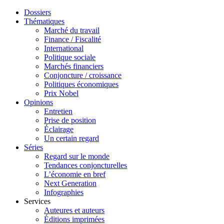
Dossiers
Thématiques
Marché du travail
Finance / Fiscalité
International
Politique sociale
Marchés financiers
Conjoncture / croissance
Politiques économiques
Prix Nobel
Opinions
Entretien
Prise de position
Éclairage
Un certain regard
Séries
Regard sur le monde
Tendances conjoncturelles
L’économie en bref
Next Generation
Infographies
Services
Auteures et auteurs
Éditions imprimées