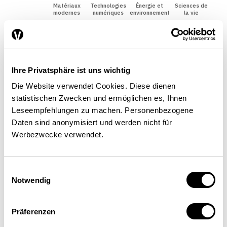
Énergie et
Matériaux
Technologies
Sciences de
modernes
numériques
environnement
la vie
Suisse
OCDE
Ihre Privatsphäre ist uns wichtig
Die Website verwendet Cookies. Diese dienen
Remarque : les « brevets de classe mondiale » comprennent une
statistischen Zwecken und ermöglichen es, Ihnen
technologie qui fait partie des 10 % les plus performantes
Leseempfehlungen zu machen. Personenbezogene
Daten sind anonymisiert und werden nicht für
(impact concurrentiel). Ils sont particulièrement souvent cités
Werbezwecke verwendet.
et valables dans de nombreux pays.
Einwilligungsauswahl
Notwendig
Source : IPI ; Patent Sight ; Bechtold et de Rassenfosse
(2019) / La Vie économique
Präferenzen