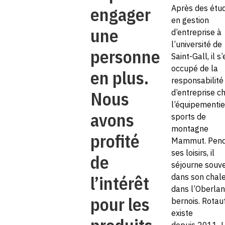
engager
Après des étu
en gestion
une
d’entreprise à
l’université de
personne
Saint-Gall, il s’
occupé de la
en plus.
responsabilité
Nous
d’entreprise c
l’équipementie
avons
sports de
montagne
profité
Mammut. Pend
ses loisirs, il
de
séjourne souv
l’intérêt
dans son chale
dans l’Oberla
pour les
bernois. Rotau
existe