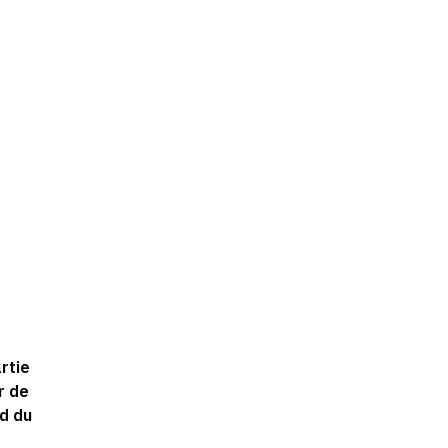
rtie
r de
rd du