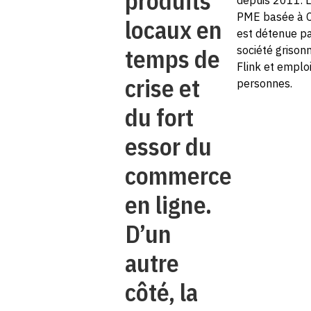
produits
depuis 2011. 
PME basée à C
locaux en
est détenue pa
temps de
société grison
Flink et emploi
crise et
personnes.
du fort
essor du
commerce
en ligne.
D’un
autre
côté, la