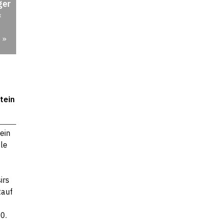
ger
«
 »
tein
ein
 le
irs
tauf
0.