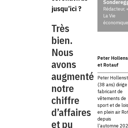
Sondereg
jusqu’ici ?
Rédacteur, 
La Vie
économique
Très
bien.
Nous
Peter Hollens
avons
et Rotauf
augmenté
Peter Hollenst
notre
(38 ans) dirige
fabricant de
chiffre
vêtements de
sport et de lois
d’affaires
en plein air Ro
depuis
et pu
l’automne 202