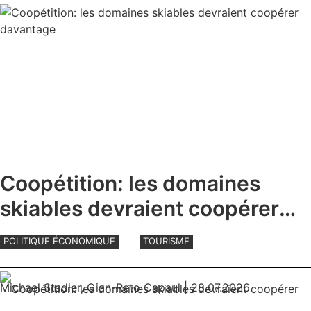
Coopétition: les domaines
skiables devraient coopérer
davantage
POLITIQUE ÉCONOMIQUE
TOURISME
Michael Stadler
,
Gian-Reto Capaul
| 28.07.2026