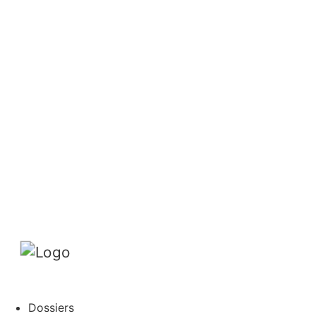
Contact
Protection des données/Conditions d’utilisation
Impressum
Prochain dossier
L’application
Abonnement
DE
FR
Rechercher
Abonnements
Mon profil
Dossiers