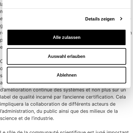
la vérifiabilité complète, laquelle permet de détecter les
manipulations des suffrages électroniques (voir
encadré 2
). La sécurité du vote électronique sera en outre
Details zeigen
garantie par des exigences de sécurité plus précises, des
règles de transparence plus rigoureuses, une collaboration
Alle zulassen
plus étroite avec des experts indépendants et un contrôle
efficace effectué sur mandat de la Confédération.
Auswahl erlauben
Comme par le passé, l’autorisation générale ne sera
octroyée que si les risques se situent à un niveau
suffisamment bas moyennant des mesures de limitation
Ablehnen
adéquates. L’accent sera mis sur un processus
d’amélioration continue des systèmes et non plus sur un
label de qualité incarné par l’ancienne certification. Cela
impliquera la collaboration de différents acteurs de
l’administration, du public ainsi que des milieux de la
science et de l’industrie.
Le rôle de la communauté scientifique est jugé important.