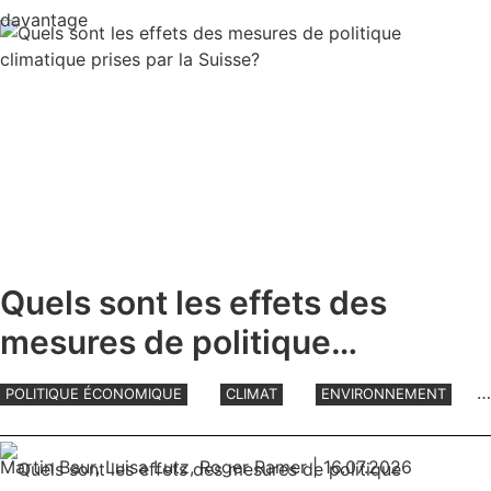
Quels sont les effets des
mesures de politique
climatique prises par la
POLITIQUE ÉCONOMIQUE
CLIMAT
ENVIRONNEMENT
Suisse?
INTERNATIONAL
Martin Baur
,
Luisa Lutz
,
Roger Ramer
| 16.07.2026