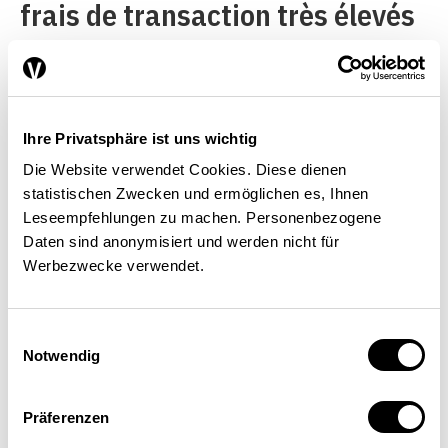
frais de transaction très élevés
pour de nombreux fonds
d’investissement à impact.
Enfin, l’absence de marché
Ihre Privatsphäre ist uns wichtig
secondaire et de cotation en
Die Website verwendet Cookies. Diese dienen
bourse fait obstacle à leur
statistischen Zwecken und ermöglichen es, Ihnen
Leseempfehlungen zu machen. Personenbezogene
intégration dans la finance
Daten sind anonymisiert und werden nicht für
traditionnelle et au changement
Werbezwecke verwendet.
d’échelle. En conséquence, les
effets de levier des projets sont
Einwilligungsauswahl
Notwendig
modestes.
Präferenzen