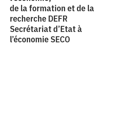
de la formation et de la
recherche DEFR
Secrétariat d’Etat à
l’économie SECO
Qui sommes-nous?
Mentions legales
Contact
Protection des
données/Conditions
d’utilisation