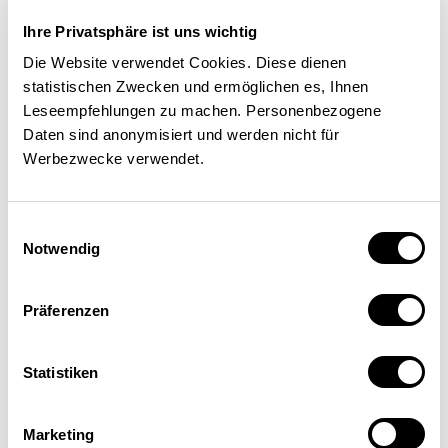
La nouvelle politique
Ihre Privatsphäre ist uns wichtig
d’investissement de la caisse
Die Website verwendet Cookies. Diese dienen
statistischen Zwecken und ermöglichen es, Ihnen
de pension de la Confédération,
Leseempfehlungen zu machen. Personenbezogene
Publica
, offre un exemple
Daten sind anonymisiert und werden nicht für
Werbezwecke verwendet.
parlant de la manière dont les
investisseurs institutionnels
Einwilligungsauswahl
peuvent lier leurs décisions de
Notwendig
placement aux objectifs de
développement durable de
Präferenzen
manière plus rigoureuse et
Statistiken
transparente. Publica
introduira progressivement un
Marketing