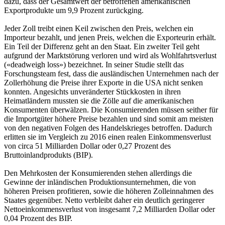
dazu, dass der Gesamtwert der betroffenen amerikanischen
Exportprodukte um 9,9 Prozent zurückging.
Jeder Zoll treibt einen Keil zwischen den Preis, welchen ein
Importeur bezahlt, und jenen Preis, welchen die Exporteurin erhält.
Ein Teil der Differenz geht an den Staat. Ein zweiter Teil geht
aufgrund der Marktstörung verloren und wird als Wohlfahrtsverlust
(«deadweigh loss») bezeichnet. In seiner Studie stellt das
Forschungsteam fest, dass die ausländischen Unternehmen nach der
Zollerhöhung die Preise ihrer Exporte in die USA nicht senken
konnten. Angesichts unveränderter Stückkosten in ihren
Heimatländern mussten sie die Zölle auf die amerikanischen
Konsumenten überwälzen. Die Konsumierenden müssen seither für
die Importgüter höhere Preise bezahlen und sind somit am meisten
von den negativen Folgen des Handelskrieges betroffen. Dadurch
erlitten sie im Vergleich zu 2016 einen realen Einkommensverlust
von circa 51 Milliarden Dollar oder 0,27 Prozent des
Bruttoinlandprodukts (BIP).
Den Mehrkosten der Konsumierenden stehen allerdings die
Gewinne der inländischen Produktionsunternehmen, die von
höheren Preisen profitieren, sowie die höheren Zolleinnahmen des
Staates gegenüber. Netto verbleibt daher ein deutlich geringerer
Nettoeinkommensverlust von insgesamt 7,2 Milliarden Dollar oder
0,04 Prozent des BIP.