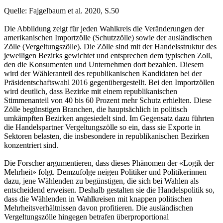
Quelle: Fajgelbaum et al. 2020, S.50
Die Abbildung zeigt für jeden Wahlkreis die Veränderungen der
amerikanischen Importzölle (Schutzzölle) sowie der ausländischen
Zölle (Vergeltungszölle). Die Zölle sind mit der Handelsstruktur des
jeweiligen Bezirks gewichtet und entsprechen dem typischen Zoll,
den die Konsumenten und Unternehmen dort bezahlen. Diesem
wird der Wähleranteil des republikanischen Kandidaten bei der
Präsidentschaftswahl 2016 gegenübergestellt. Bei den Importzöllen
wird deutlich, dass Bezirke mit einem republikanischen
Stimmenanteil von 40 bis 60 Prozent mehr Schutz erhielten. Diese
Zölle begünstigen Branchen, die hauptsächlich in politisch
umkämpften Bezirken angesiedelt sind. Im Gegensatz dazu führten
die Handelspartner Vergeltungszölle so ein, dass sie Exporte in
Sektoren belasten, die insbesondere in republikanischen Bezirken
konzentriert sind.
Die Forscher argumentieren, dass dieses Phänomen der «Logik der
Mehrheit» folgt. Demzufolge neigen Politiker und Politikerinnen
dazu, jene Wählenden zu begünstigen, die sich bei Wahlen als
entscheidend erweisen. Deshalb gestalten sie die Handelspolitik so,
dass die Wählenden in Wahlkreisen mit knappen politischen
Mehrheitsverhältnissen davon profitieren. Die ausländischen
Vergeltungszölle hingegen betrafen überproportional