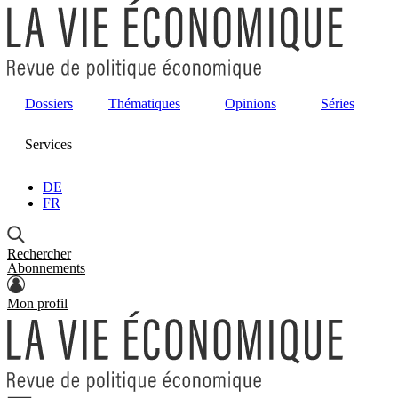
Dossiers
Thématiques
Opinions
Séries
Services
DE
FR
Rechercher
Abonnements
Mon profil