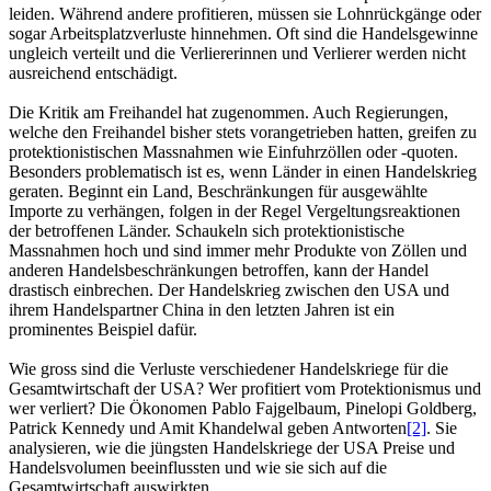
leiden. Während andere profitieren, müssen sie Lohnrückgänge oder
sogar Arbeitsplatzverluste hinnehmen. Oft sind die Handelsgewinne
ungleich verteilt und die Verliererinnen und Verlierer werden nicht
ausreichend entschädigt.
Die Kritik am Freihandel hat zugenommen. Auch Regierungen,
welche den Freihandel bisher stets vorangetrieben hatten, greifen zu
protektionistischen Massnahmen wie Einfuhrzöllen oder -quoten.
Besonders problematisch ist es, wenn Länder in einen Handelskrieg
geraten. Beginnt ein Land, Beschränkungen für ausgewählte
Importe zu verhängen, folgen in der Regel Vergeltungsreaktionen
der betroffenen Länder. Schaukeln sich protektionistische
Massnahmen hoch und sind immer mehr Produkte von Zöllen und
anderen Handelsbeschränkungen betroffen, kann der Handel
drastisch einbrechen. Der Handelskrieg zwischen den USA und
ihrem Handelspartner China in den letzten Jahren ist ein
prominentes Beispiel dafür.
Wie gross sind die Verluste verschiedener Handelskriege für die
Gesamtwirtschaft der USA? Wer profitiert vom Protektionismus und
wer verliert? Die Ökonomen Pablo Fajgelbaum, Pinelopi Goldberg,
Patrick Kennedy und Amit Khandelwal geben Antworten
[2]
. Sie
analysieren, wie die jüngsten Handelskriege der USA Preise und
Handelsvolumen beeinflussten und wie sie sich auf die
Gesamtwirtschaft auswirkten.