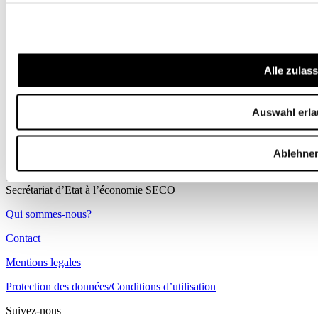
Vincent Pochon
,
Philipp Wegmüller
| 14.04.2026
Alle zulas
Schweizerische Eidgenossenschaft
Auswahl erl
Confédération suisse
Confederazione Svizzera
Confederaziun svizra
Ablehne
Département fédéral de l’économie,
de la formation et de la recherche DEFR
Secrétariat d’Etat à l’économie SECO
Qui sommes-nous?
Contact
Mentions legales
Protection des données/Conditions d’utilisation
Suivez-nous