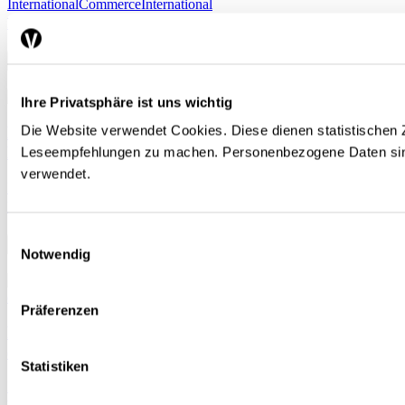
International
Commerce
International
Roger Gschwend
| 16.04.2026
Ihre Privatsphäre ist uns wichtig
Die Website verwendet Cookies. Diese dienen statistischen
L’Autriche, plaque tournante du commerce avec
l’Europe de l’Est
Leseempfehlungen zu machen. Personenbezogene Daten sin
verwendet.
International
Commerce
Robert Stehrer
| 14.04.2026
Einwilligungsauswahl
Notwendig
Präferenzen
Pourquoi la Suisse affiche-t-elle une croissance
économique plus dynamique que l’Autriche?
Statistiken
International
Commerce
Conjoncture
Industrie