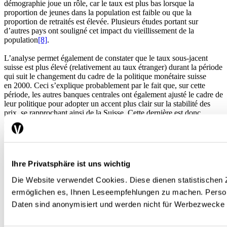
démographie joue un rôle, car le taux est plus bas lorsque la
proportion de jeunes dans la population est faible ou que la
proportion de retraités est élevée. Plusieurs études portant sur
d’autres pays ont souligné cet impact du vieillissement de la
population
[8]
.
L’analyse permet également de constater que le taux sous-jacent
suisse est plus élevé (relativement au taux étranger) durant la période
qui suit le changement du cadre de la politique monétaire suisse
en 2000. Ceci s’explique probablement par le fait que, sur cette
période, les autres banques centrales ont également ajusté le cadre de
leur politique pour adopter un accent plus clair sur la stabilité des
prix, se rapprochant ainsi de la Suisse. Cette dernière est donc
devenue moins « spéciale », un aspect également relevé dans
d’autres études
[9]
.
Ihre Privatsphäre ist uns wichtig
Del Negro et al. (2019).
[
]
Die Website verwendet Cookies. Diese dienen statistische
Hauzenberger et al. (2021).
[
]
Kaufmann (2020).
[
]
ermöglichen es, Ihnen Leseempfehlungen zu machen. Pers
Cette estimation a été réalisée à l’aide de la méthode
Daten sind anonymisiert und werden nicht für Werbezwecke
développée par Schorfheide et Song (2015).
[
]
Gerlach et Stuart (2021).
[
]