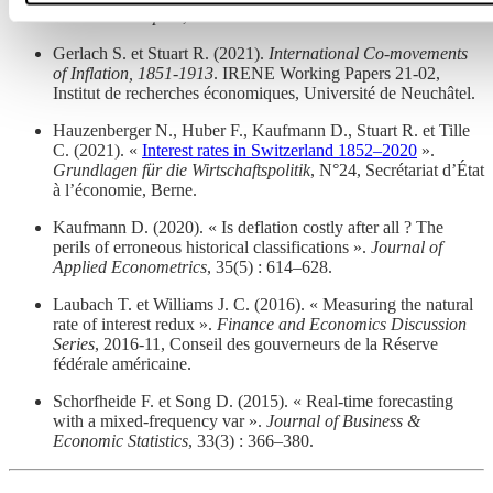
Discussion Papers
, 13042.
Gerlach S. et Stuart R. (2021).
International Co-movements
of Inflation, 1851-1913
. IRENE Working Papers 21-02,
Institut de recherches économiques, Université de Neuchâtel.
Hauzenberger N., Huber F., Kaufmann D., Stuart R. et Tille
C. (2021). «
Interest rates in Switzerland 1852–2020
».
Grundlagen für die Wirtschaftspolitik
, N°24, Secrétariat d’État
à l’économie, Berne.
Kaufmann D. (2020). « Is deflation costly after all ? The
perils of erroneous historical classifications ».
Journal of
Applied Econometrics
, 35(5) : 614–628.
Laubach T. et Williams J. C. (2016). « Measuring the natural
rate of interest redux ».
Finance and Economics Discussion
Series
, 2016-11, Conseil des gouverneurs de la Réserve
fédérale américaine.
Schorfheide F. et Song D. (2015). « Real-time forecasting
with a mixed-frequency var ».
Journal of Business &
Economic Statistics
, 33(3) : 366–380.