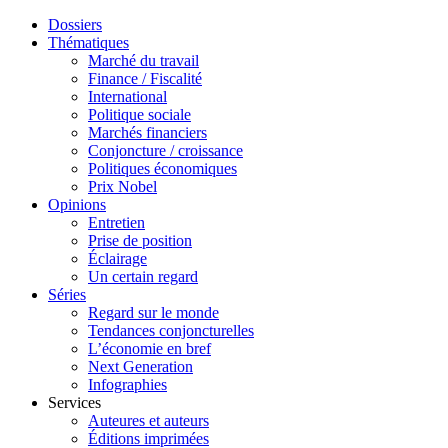
Dossiers
Thématiques
Marché du travail
Finance / Fiscalité
International
Politique sociale
Marchés financiers
Conjoncture / croissance
Politiques économiques
Prix Nobel
Opinions
Entretien
Prise de position
Éclairage
Un certain regard
Séries
Regard sur le monde
Tendances conjoncturelles
L’économie en bref
Next Generation
Infographies
Services
Auteures et auteurs
Éditions imprimées