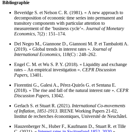
Bibliographie
Beveridge S. et Nelson C. R. (1981). « A new approach to
decomposition of economic time series into permanent and
transitory components with particular attention to
measurement of the ‘business cycle’».
Journal of Monetary
Economics
, 7(2) : 151–174.
Del Negro M., Giannone D., Giannoni M. P. et Tambalotti A.
(2019). « Global trends in interest rates ».
Journal of
International Economics
, 118(C) : 248–262.
Engel C. M. et Wu S. P. Y. (2018). « Liquidity and exchange
rates – An empirical investigation ».
CEPR Discussion
Papers
, 13401.
Fiorentini G., Galesi A., Pérez-Quirós G. et Sentana E.
(2018). « The rise and fall of the natural interest rate ».
CEPR
Discussion Papers
, 13042.
Gerlach S. et Stuart R. (2021).
International Co-movements
of Inflation, 1851-1913
. IRENE Working Papers 21-02,
Institut de recherches économiques, Université de Neuchâtel.
Hauzenberger N., Huber F., Kaufmann D., Stuart R. et Tille
C. (2021). «
Interest rates in Switzerland 1852–2020
».