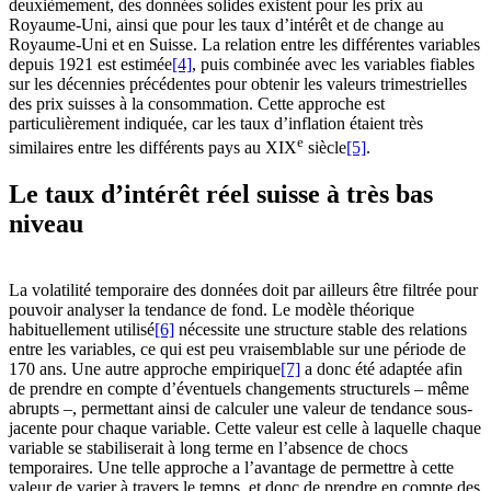
deuxièmement, des données solides existent pour les prix au
Royaume-Uni, ainsi que pour les taux d’intérêt et de change au
Royaume-Uni et en Suisse. La relation entre les différentes variables
depuis 1921 est estimée
[4]
, puis combinée avec les variables fiables
sur les décennies précédentes pour obtenir les valeurs trimestrielles
des prix suisses à la consommation. Cette approche est
particulièrement indiquée, car les taux d’inflation étaient très
e
similaires entre les différents pays au XIX
siècle
[5]
.
Le taux d’intérêt réel suisse à très bas
niveau
La volatilité temporaire des données doit par ailleurs être filtrée pour
pouvoir analyser la tendance de fond. Le modèle théorique
habituellement utilisé
[6]
nécessite une structure stable des relations
entre les variables, ce qui est peu vraisemblable sur une période de
170 ans. Une autre approche empirique
[7]
a donc été adaptée afin
de prendre en compte d’éventuels changements structurels – même
abrupts –, permettant ainsi de calculer une valeur de tendance sous-
jacente pour chaque variable. Cette valeur est celle à laquelle chaque
variable se stabiliserait à long terme en l’absence de chocs
temporaires. Une telle approche a l’avantage de permettre à cette
valeur de varier à travers le temps, et donc de prendre en compte des