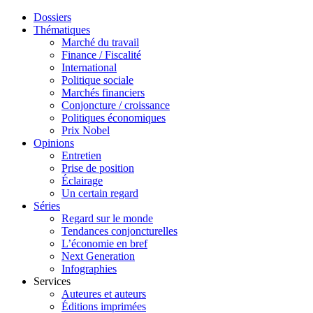
Dossiers
Thématiques
Marché du travail
Finance / Fiscalité
International
Politique sociale
Marchés financiers
Conjoncture / croissance
Politiques économiques
Prix Nobel
Opinions
Entretien
Prise de position
Éclairage
Un certain regard
Séries
Regard sur le monde
Tendances conjoncturelles
L’économie en bref
Next Generation
Infographies
Services
Auteures et auteurs
Éditions imprimées