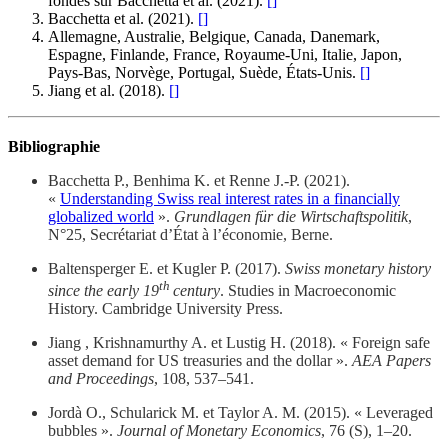
fondés sur Bacchetta et al. (2021).
[
]
Bacchetta et al. (2021).
[
]
Allemagne, Australie, Belgique, Canada, Danemark,
Espagne, Finlande, France, Royaume-Uni, Italie, Japon,
Pays-Bas, Norvège, Portugal, Suède, États-Unis.
[
]
Jiang et al. (2018).
[
]
Bibliographie
Bacchetta P., Benhima K. et Renne J.-P. (2021).
«
Understanding Swiss real interest rates in a financially
globalized world
».
Grundlagen für die Wirtschaftspolitik
,
N°25, Secrétariat d’État à l’économie, Berne.
Baltensperger E. et Kugler P. (2017).
Swiss monetary history
th
since the early 19
century
. Studies in Macroeconomic
History. Cambridge University Press.
Jiang , Krishnamurthy A. et Lustig H. (2018). « Foreign safe
asset demand for US treasuries and the dollar ».
AEA Papers
and Proceedings
, 108, 537–541.
Jordà O., Schularick M. et Taylor A. M. (2015). « Leveraged
bubbles ».
Journal of Monetary Economics
, 76 (S), 1–20.