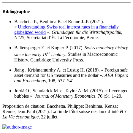
Bibliographie
Bacchetta P., Benhima K. et Renne J.-P. (2021).
«
Understanding Swiss real interest rates in a financially
globalized world
».
Grundlagen für die Wirtschaftspolitik
,
N°25, Secrétariat d’État à l’économie, Berne.
Baltensperger E. et Kugler P. (2017).
Swiss monetary history
th
since the early 19
century
. Studies in Macroeconomic
History. Cambridge University Press.
Jiang , Krishnamurthy A. et Lustig H. (2018). « Foreign safe
asset demand for US treasuries and the dollar ».
AEA Papers
and Proceedings
, 108, 537–541.
Jordà O., Schularick M. et Taylor A. M. (2015). « Leveraged
bubbles ».
Journal of Monetary Economics
, 76 (S), 1–20.
Proposition de citation: Bacchetta, Philippe; Benhima, Kenza;
Renne, Jean-Paul (2021). La fin de l’îlot suisse des taux d’intérêt ?
La Vie économique
, 22 juillet.