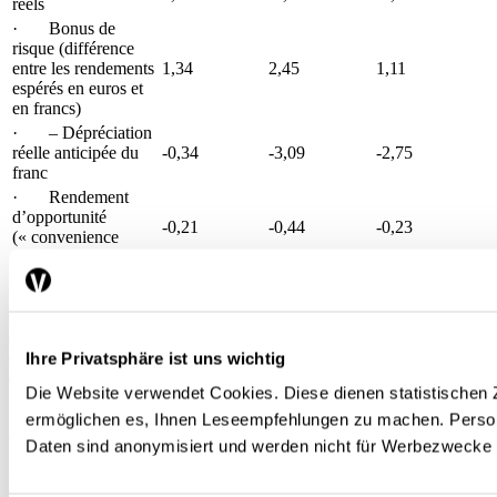
réels
· Bonus de
risque (différence
entre les rendements
1,34
2,45
1,11
espérés en euros et
en francs)
· – Dépréciation
réelle anticipée du
-0,34
-3,09
-2,75
franc
· Rendement
d’opportunité
-0,21
-0,44
-0,23
(« convenience
yield »)
Remarque : différentiel des taux réels = bonus de risque –
dépréciation réelle anticipée + rendement d’opportunité. Le bonus
Ihre Privatsphäre ist uns wichtig
de risque et la dépréciation réelle anticipée sont calculés à partir des
enquêtes de Consensus Economics.
Die Website verwendet Cookies. Diese dienen statistische
Source : Bacchetta et al. (2021), Consensus Economics, Jordà et al.
ermöglichen es, Ihnen Leseempfehlungen zu machen. Pers
(2015), Refinitiv, IMF International Financial Statistics, KOF
Daten sind anonymisiert und werden nicht für Werbezwecke
Recul relatif de la valeur accordée aux