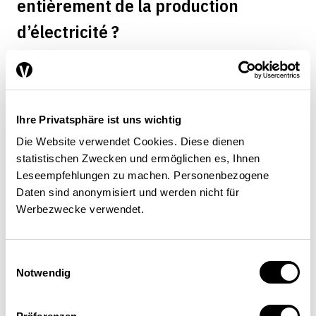
entièrement de la production
d’électricité ?
Nous voulons rester un fournisseur d’énergie et
continuerons à investir dans la production
d’énergies renouvelables. La forte volatilité du
Ihre Privatsphäre ist uns wichtig
marché de l’électricité comporte aussi des
Die Website verwendet Cookies. Diese dienen
opportunités : le secteur de l’énergie offre du
statistischen Zwecken und ermöglichen es, Ihnen
plaisir à haut risque. Il faut seulement pouvoir
Leseempfehlungen zu machen. Personenbezogene
se permettre ce risque.
Daten sind anonymisiert und werden nicht für
Werbezwecke verwendet.
Après l’échec de l’accord-cadre avec
Einwilligungsauswahl
Notwendig
l’Union européenne, un éventuel
accord sur l’électricité a été renvoyé