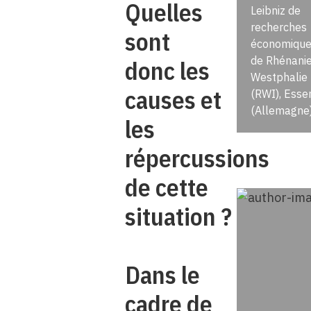
Quelles
Leibniz de
recherches
sont
économique
de Rhénanie
donc les
Westphalie
causes et
(RWI), Esse
(Allemagne
les
répercussions
de cette
situation ?
Dans le
cadre de