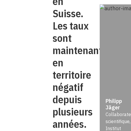
en
Suisse.
Les taux
sont
maintenant
en
territoire
négatif
depuis
Philipp
Jäger
plusieurs
Collaborate
années.
scientifique,
Institut