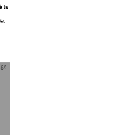
à la
tés