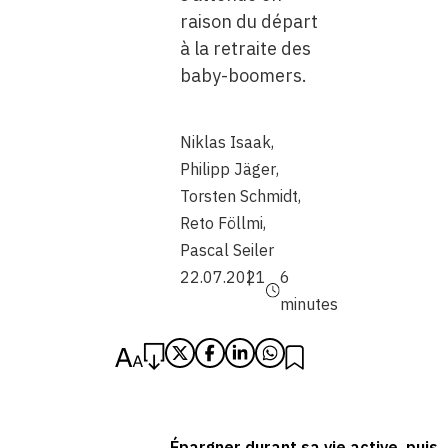
raison du départ
à la retraite des
baby-boomers.
Niklas Isaak
,
Philipp Jäger
,
Torsten Schmidt
,
Reto Föllmi
,
Pascal Seiler
22.07.2021
6
minutes
Épargner durant sa vie active, puis